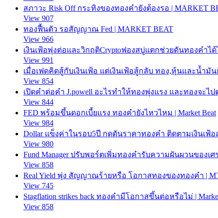
สภาวะ Risk Off กระทิงของทองคำยังต้องรอ | MARKET 
View 907
ทองฟื้นตัว รอสัญญาณ Fed | MARKET BEAT
View 966
เงินเฟ้อพุ่งต่อและวิกฤติCryptoฟองสบู่แตกช่วยดันทองคำ
View 991
เมื่อเฟดคิดสู้กับเงินเฟ้อ แต่เงินเฟ้อสู้กลับ ทอง,หุ้นและน้ำม
View 854
เปิดคำต่อคำ J.powell อะไรทำให้ทองพุ่งแรง และทองจะไปต่อ
View 844
FED พร้อมขึ้นดอกเบี้ยแรง ทองคำยังไหวไหม | Market Beat
View 984
Dollar แข็งค่าในรอบ5ปี กดดันราคาทองคำ ติดตามเงินเฟ้อ
View 980
Fund Manager ปรับพอร์ตเพิ่มทองคำรับความผันผวนของเศรษ
View 858
Real Yield พุ่ง สัญญาณร้ายหรือ โอกาสทองของทองคำ | MT
View 745
Stagflation strikes back ทองคำมีโอกาสขึ้นต่อหรือไม่ | Marke
View 858