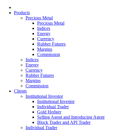
Products
Precious Metal
Precious Metal
Indices
Energy
Currency
Rubber Futures
Margins
Commission
Indices
Energy
Currency
Rubber Futures
Margins
Commission
Clients
Institutional Investor
Institutional Investor
Individual Trader
Gold Hedger
Selling Agent and Introducing Agent
Block Trader and API Trader
Individual Trader