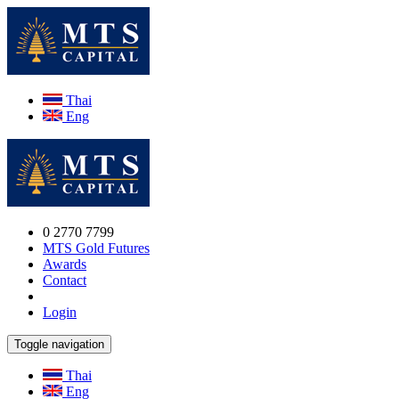
Thai
Eng
0 2770 7799
MTS Gold Futures
Awards
Contact
Login
Toggle navigation
Thai
Eng