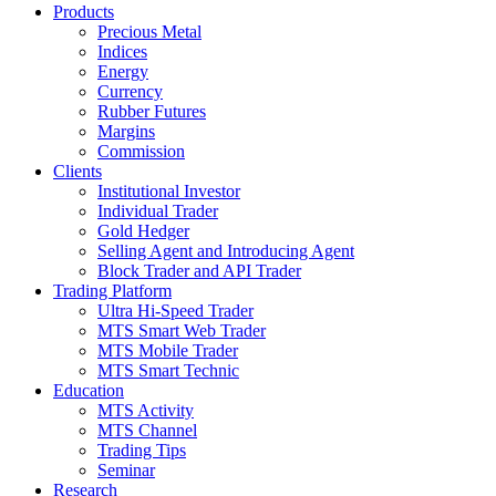
Products
Precious Metal
Indices
Energy
Currency
Rubber Futures
Margins
Commission
Clients
Institutional Investor
Individual Trader
Gold Hedger
Selling Agent and Introducing Agent
Block Trader and API Trader
Trading Platform
Ultra Hi-Speed Trader
MTS Smart Web Trader
MTS Mobile Trader
MTS Smart Technic
Education
MTS Activity
MTS Channel
Trading Tips
Seminar
Research