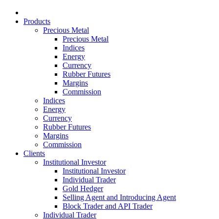
Products
Precious Metal
Precious Metal
Indices
Energy
Currency
Rubber Futures
Margins
Commission
Indices
Energy
Currency
Rubber Futures
Margins
Commission
Clients
Institutional Investor
Institutional Investor
Individual Trader
Gold Hedger
Selling Agent and Introducing Agent
Block Trader and API Trader
Individual Trader