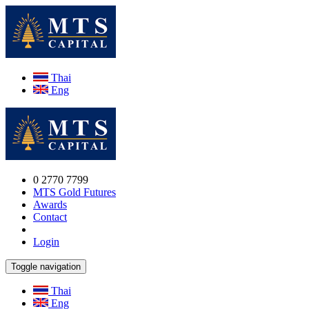
Thai
Eng
0 2770 7799
MTS Gold Futures
Awards
Contact
Login
Toggle navigation
Thai
Eng