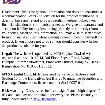
Disclamer:
This is for general information and does not constitute a
recommendation / offer / solicitation for the product mentioned. It
does not have any regard to your specific investment objectives,
financial situation or your particular needs. We give no warranty and
accept no liability for any loss arising (directly or indirectly) from
your acting based on this information. You may wish to seek advice
from a financial adviser before making a commitment to buy/sell the
product. If you choose not to do so, you should consider whether
the product is suitable for you.
Legal:
The website is operated by MTS Capital Co.,Ltd with
registered address 10, 12,14, 3rd Floor, Sapsin Road, Wang
Burapha Phirom Sub-district, Pranakorn District, Bangkok, 10200;
Registration No. 0105551118532;
MTS Capital Co.,Ltd.
Is registered by virtue of Section 9 and
Section 16 of the Derivatives Act B.E.2546 under the Securities and
Exchange Commission, license number Sor1-0037-01.
Risk warning:
Our services involve a significant a high degree of
risk and can may not be suitable for everyone. Please ensure you
fully understand our
Risk Disclosure.