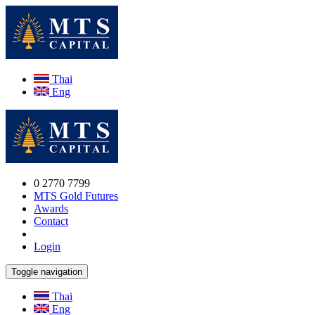
Thai
Eng
0 2770 7799
MTS Gold Futures
Awards
Contact
Login
Toggle navigation
Thai
Eng