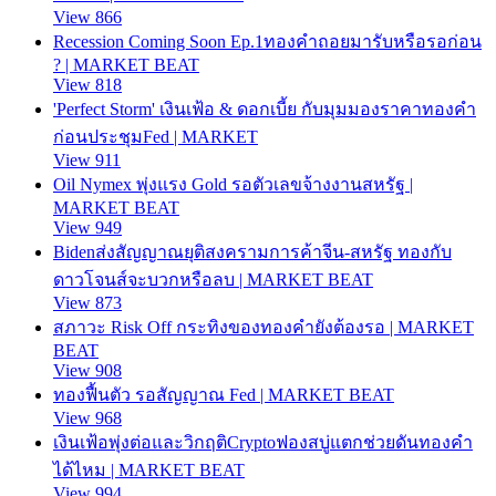
View 866
Recession Coming Soon Ep.1ทองคำถอยมารับหรือรอก่อน
? | MARKET BEAT
View 818
'Perfect Storm' เงินเฟ้อ & ดอกเบี้ย กับมุมมองราคาทองคำ
ก่อนประชุมFed | MARKET
View 911
Oil Nymex พุ่งแรง Gold รอตัวเลขจ้างงานสหรัฐ |
MARKET BEAT
View 949
Bidenส่งสัญญาณยุติสงครามการค้าจีน-สหรัฐ ทองกับ
ดาวโจนส์จะบวกหรือลบ | MARKET BEAT
View 873
สภาวะ Risk Off กระทิงของทองคำยังต้องรอ | MARKET
BEAT
View 908
ทองฟื้นตัว รอสัญญาณ Fed | MARKET BEAT
View 968
เงินเฟ้อพุ่งต่อและวิกฤติCryptoฟองสบู่แตกช่วยดันทองคำ
ได้ไหม | MARKET BEAT
View 994