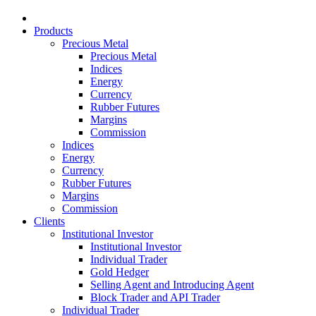
Products
Precious Metal
Precious Metal
Indices
Energy
Currency
Rubber Futures
Margins
Commission
Indices
Energy
Currency
Rubber Futures
Margins
Commission
Clients
Institutional Investor
Institutional Investor
Individual Trader
Gold Hedger
Selling Agent and Introducing Agent
Block Trader and API Trader
Individual Trader