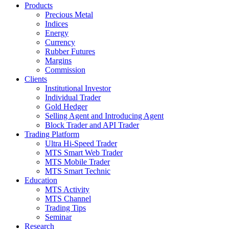
Products
Precious Metal
Indices
Energy
Currency
Rubber Futures
Margins
Commission
Clients
Institutional Investor
Individual Trader
Gold Hedger
Selling Agent and Introducing Agent
Block Trader and API Trader
Trading Platform
Ultra Hi-Speed Trader
MTS Smart Web Trader
MTS Mobile Trader
MTS Smart Technic
Education
MTS Activity
MTS Channel
Trading Tips
Seminar
Research