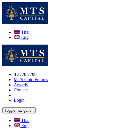
Thai
Eng
0 2770 7799
MTS Gold Futures
Awards
Contact
Login
Toggle navigation
Thai
Eng