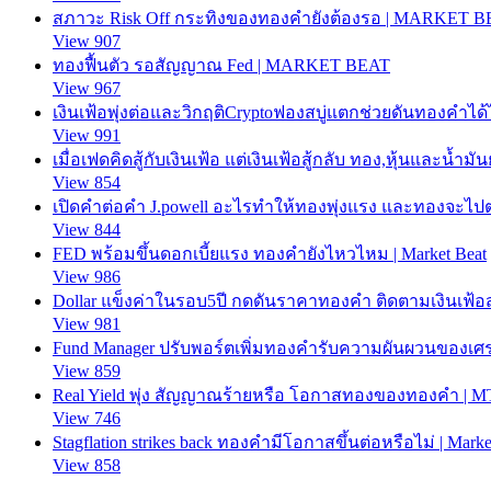
สภาวะ Risk Off กระทิงของทองคำยังต้องรอ | MARKET 
View 907
ทองฟื้นตัว รอสัญญาณ Fed | MARKET BEAT
View 967
เงินเฟ้อพุ่งต่อและวิกฤติCryptoฟองสบู่แตกช่วยดันทองคำ
View 991
เมื่อเฟดคิดสู้กับเงินเฟ้อ แต่เงินเฟ้อสู้กลับ ทอง,หุ้นและน้ำม
View 854
เปิดคำต่อคำ J.powell อะไรทำให้ทองพุ่งแรง และทองจะไปต่อ
View 844
FED พร้อมขึ้นดอกเบี้ยแรง ทองคำยังไหวไหม | Market Beat
View 986
Dollar แข็งค่าในรอบ5ปี กดดันราคาทองคำ ติดตามเงินเฟ้อ
View 981
Fund Manager ปรับพอร์ตเพิ่มทองคำรับความผันผวนของเศรษ
View 859
Real Yield พุ่ง สัญญาณร้ายหรือ โอกาสทองของทองคำ | MT
View 746
Stagflation strikes back ทองคำมีโอกาสขึ้นต่อหรือไม่ | Marke
View 858