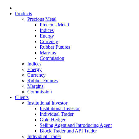
Products
Precious Metal
Precious Metal
Indices
Energy
Currency
Rubber Futures
Margins
Commission
Indices
Energy
Currency
Rubber Futures
Margins
Commission
Clients
Institutional Investor
Institutional Investor
Individual Trader
Gold Hedger
Selling Agent and Introducing Agent
Block Trader and API Trader
Individual Trader