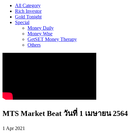
All Category
Rich Investor
Gold Tonight
Special
Money Daily
Money Wise
GetSET Money Therapy
Others
MTS Market Beat วันที่ 1 เมษายน 2564
1 Apr 2021