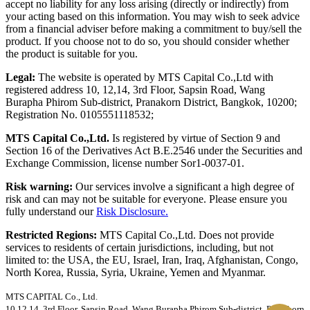
accept no liability for any loss arising (directly or indirectly) from
your acting based on this information. You may wish to seek advice
from a financial adviser before making a commitment to buy/sell the
product. If you choose not to do so, you should consider whether
the product is suitable for you.
Legal:
The website is operated by MTS Capital Co.,Ltd with
registered address 10, 12,14, 3rd Floor, Sapsin Road, Wang
Burapha Phirom Sub-district, Pranakorn District, Bangkok, 10200;
Registration No. 0105551118532;
MTS Capital Co.,Ltd.
Is registered by virtue of Section 9 and
Section 16 of the Derivatives Act B.E.2546 under the Securities and
Exchange Commission, license number Sor1-0037-01.
Risk warning:
Our services involve a significant a high degree of
risk and can may not be suitable for everyone. Please ensure you
fully understand our
Risk Disclosure.
Restricted Regions:
MTS Capital Co.,Ltd. Does not provide
services to residents of certain jurisdictions, including, but not
limited to: the USA, the EU, Israel, Iran, Iraq, Afghanistan, Congo,
North Korea, Russia, Syria, Ukraine, Yemen and Myanmar.
MTS CAPITAL Co., Ltd.
10,12,14, 3rd Floor, Sapsin Road, Wang Burapha Phirom Sub-district, Pranakorn