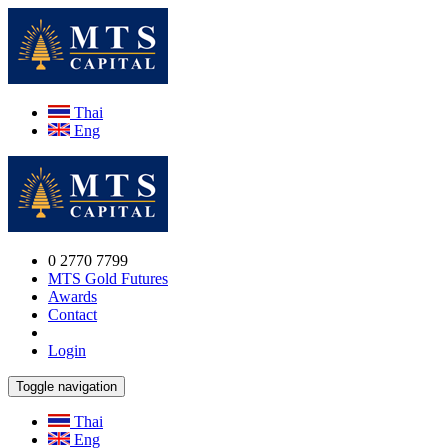
Thai
Eng
0 2770 7799
MTS Gold Futures
Awards
Contact
Login
Toggle navigation
Thai
Eng