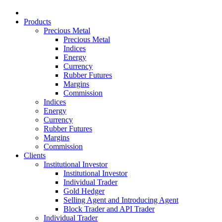
Products
Precious Metal
Precious Metal
Indices
Energy
Currency
Rubber Futures
Margins
Commission
Indices
Energy
Currency
Rubber Futures
Margins
Commission
Clients
Institutional Investor
Institutional Investor
Individual Trader
Gold Hedger
Selling Agent and Introducing Agent
Block Trader and API Trader
Individual Trader