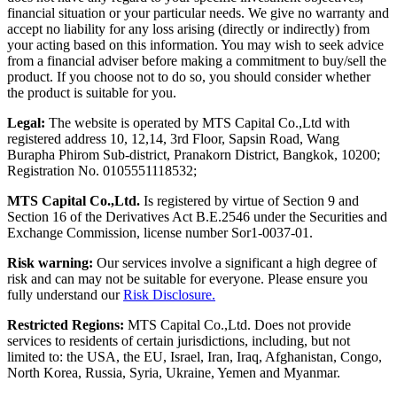
financial situation or your particular needs. We give no warranty and
accept no liability for any loss arising (directly or indirectly) from
your acting based on this information. You may wish to seek advice
from a financial adviser before making a commitment to buy/sell the
product. If you choose not to do so, you should consider whether
the product is suitable for you.
Legal:
The website is operated by MTS Capital Co.,Ltd with
registered address 10, 12,14, 3rd Floor, Sapsin Road, Wang
Burapha Phirom Sub-district, Pranakorn District, Bangkok, 10200;
Registration No. 0105551118532;
MTS Capital Co.,Ltd.
Is registered by virtue of Section 9 and
Section 16 of the Derivatives Act B.E.2546 under the Securities and
Exchange Commission, license number Sor1-0037-01.
Risk warning:
Our services involve a significant a high degree of
risk and can may not be suitable for everyone. Please ensure you
fully understand our
Risk Disclosure.
Restricted Regions:
MTS Capital Co.,Ltd. Does not provide
services to residents of certain jurisdictions, including, but not
limited to: the USA, the EU, Israel, Iran, Iraq, Afghanistan, Congo,
North Korea, Russia, Syria, Ukraine, Yemen and Myanmar.