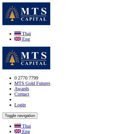
Thai
Eng
0 2770 7799
MTS Gold Futures
Awards
Contact
Login
Toggle navigation
Thai
Eng