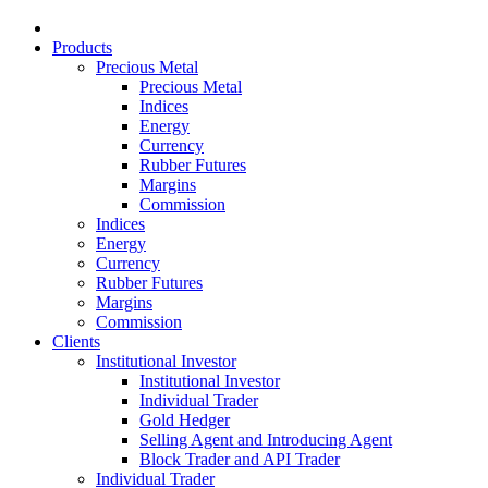
Products
Precious Metal
Precious Metal
Indices
Energy
Currency
Rubber Futures
Margins
Commission
Indices
Energy
Currency
Rubber Futures
Margins
Commission
Clients
Institutional Investor
Institutional Investor
Individual Trader
Gold Hedger
Selling Agent and Introducing Agent
Block Trader and API Trader
Individual Trader