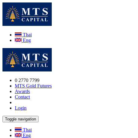
Thai
Eng
0 2770 7799
MTS Gold Futures
Awards
Contact
Login
Toggle navigation
Thai
Eng