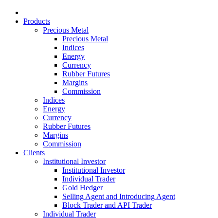
Products
Precious Metal
Precious Metal
Indices
Energy
Currency
Rubber Futures
Margins
Commission
Indices
Energy
Currency
Rubber Futures
Margins
Commission
Clients
Institutional Investor
Institutional Investor
Individual Trader
Gold Hedger
Selling Agent and Introducing Agent
Block Trader and API Trader
Individual Trader