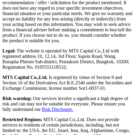
recommendation / offer / solicitation for the product mentioned. It
does not have any regard to your specific investment objectives,
financial situation or your particular needs. We give no warranty and
accept no liability for any loss arising (directly or indirectly) from
your acting based on this information. You may wish to seek advice
from a financial adviser before making a commitment to buy/sell the
product. If you choose not to do so, you should consider whether
the product is suitable for you.
Legal:
The website is operated by MTS Capital Co.,Ltd with
registered address 10, 12,14, 3rd Floor, Sapsin Road, Wang
Burapha Phirom Sub-district, Pranakorn District, Bangkok, 10200;
Registration No. 0105551118532;
MTS Capital Co.,Ltd.
Is registered by virtue of Section 9 and
Section 16 of the Derivatives Act B.E.2546 under the Securities and
Exchange Commission, license number Sor1-0037-01.
Risk warning:
Our services involve a significant a high degree of
risk and can may not be suitable for everyone. Please ensure you
fully understand our
Risk Disclosure.
Restricted Regions:
MTS Capital Co.,Ltd. Does not provide
services to residents of certain jurisdictions, including, but not
limited to: the USA, the EU, Israel, Iran, Iraq, Afghanistan, Congo,