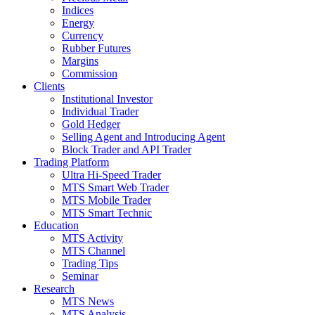
Indices
Energy
Currency
Rubber Futures
Margins
Commission
Clients
Institutional Investor
Individual Trader
Gold Hedger
Selling Agent and Introducing Agent
Block Trader and API Trader
Trading Platform
Ultra Hi-Speed Trader
MTS Smart Web Trader
MTS Mobile Trader
MTS Smart Technic
Education
MTS Activity
MTS Channel
Trading Tips
Seminar
Research
MTS News
MTS Analysis