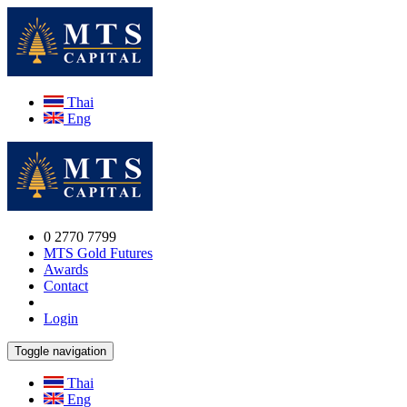
Thai
Eng
0 2770 7799
MTS Gold Futures
Awards
Contact
Login
Toggle navigation
Thai
Eng