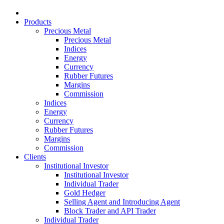
Products
Precious Metal
Precious Metal
Indices
Energy
Currency
Rubber Futures
Margins
Commission
Indices
Energy
Currency
Rubber Futures
Margins
Commission
Clients
Institutional Investor
Institutional Investor
Individual Trader
Gold Hedger
Selling Agent and Introducing Agent
Block Trader and API Trader
Individual Trader