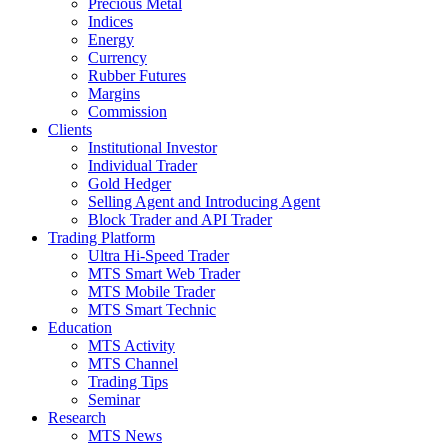
Precious Metal
Indices
Energy
Currency
Rubber Futures
Margins
Commission
Clients
Institutional Investor
Individual Trader
Gold Hedger
Selling Agent and Introducing Agent
Block Trader and API Trader
Trading Platform
Ultra Hi-Speed Trader
MTS Smart Web Trader
MTS Mobile Trader
MTS Smart Technic
Education
MTS Activity
MTS Channel
Trading Tips
Seminar
Research
MTS News