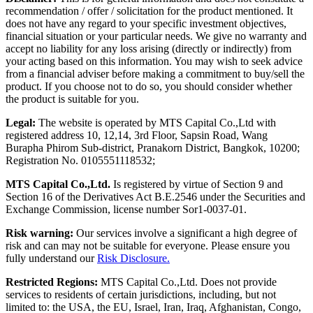
recommendation / offer / solicitation for the product mentioned. It
does not have any regard to your specific investment objectives,
financial situation or your particular needs. We give no warranty and
accept no liability for any loss arising (directly or indirectly) from
your acting based on this information. You may wish to seek advice
from a financial adviser before making a commitment to buy/sell the
product. If you choose not to do so, you should consider whether
the product is suitable for you.
Legal:
The website is operated by MTS Capital Co.,Ltd with
registered address 10, 12,14, 3rd Floor, Sapsin Road, Wang
Burapha Phirom Sub-district, Pranakorn District, Bangkok, 10200;
Registration No. 0105551118532;
MTS Capital Co.,Ltd.
Is registered by virtue of Section 9 and
Section 16 of the Derivatives Act B.E.2546 under the Securities and
Exchange Commission, license number Sor1-0037-01.
Risk warning:
Our services involve a significant a high degree of
risk and can may not be suitable for everyone. Please ensure you
fully understand our
Risk Disclosure.
Restricted Regions:
MTS Capital Co.,Ltd. Does not provide
services to residents of certain jurisdictions, including, but not
limited to: the USA, the EU, Israel, Iran, Iraq, Afghanistan, Congo,