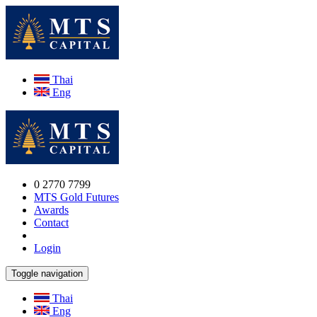
Thai
Eng
0 2770 7799
MTS Gold Futures
Awards
Contact
Login
Toggle navigation
Thai
Eng