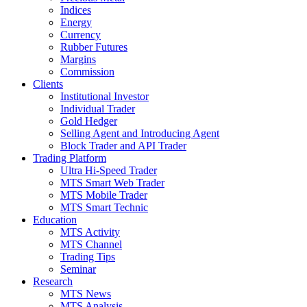
Indices
Energy
Currency
Rubber Futures
Margins
Commission
Clients
Institutional Investor
Individual Trader
Gold Hedger
Selling Agent and Introducing Agent
Block Trader and API Trader
Trading Platform
Ultra Hi-Speed Trader
MTS Smart Web Trader
MTS Mobile Trader
MTS Smart Technic
Education
MTS Activity
MTS Channel
Trading Tips
Seminar
Research
MTS News
MTS Analysis