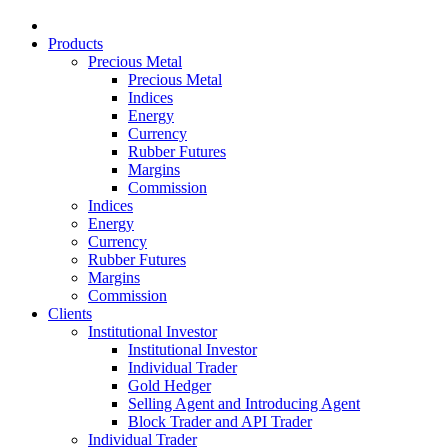
Products
Precious Metal
Precious Metal
Indices
Energy
Currency
Rubber Futures
Margins
Commission
Indices
Energy
Currency
Rubber Futures
Margins
Commission
Clients
Institutional Investor
Institutional Investor
Individual Trader
Gold Hedger
Selling Agent and Introducing Agent
Block Trader and API Trader
Individual Trader