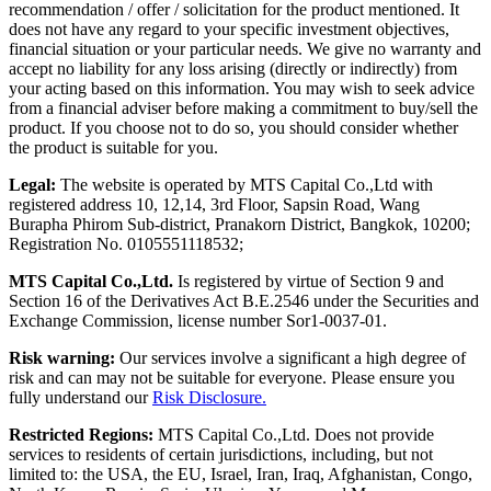
recommendation / offer / solicitation for the product mentioned. It
does not have any regard to your specific investment objectives,
financial situation or your particular needs. We give no warranty and
accept no liability for any loss arising (directly or indirectly) from
your acting based on this information. You may wish to seek advice
from a financial adviser before making a commitment to buy/sell the
product. If you choose not to do so, you should consider whether
the product is suitable for you.
Legal:
The website is operated by MTS Capital Co.,Ltd with
registered address 10, 12,14, 3rd Floor, Sapsin Road, Wang
Burapha Phirom Sub-district, Pranakorn District, Bangkok, 10200;
Registration No. 0105551118532;
MTS Capital Co.,Ltd.
Is registered by virtue of Section 9 and
Section 16 of the Derivatives Act B.E.2546 under the Securities and
Exchange Commission, license number Sor1-0037-01.
Risk warning:
Our services involve a significant a high degree of
risk and can may not be suitable for everyone. Please ensure you
fully understand our
Risk Disclosure.
Restricted Regions:
MTS Capital Co.,Ltd. Does not provide
services to residents of certain jurisdictions, including, but not
limited to: the USA, the EU, Israel, Iran, Iraq, Afghanistan, Congo,