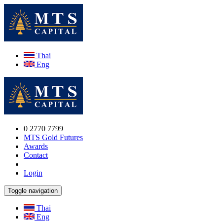
Thai
Eng
0 2770 7799
MTS Gold Futures
Awards
Contact
Login
Toggle navigation
Thai
Eng