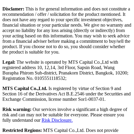
Disclamer:
This is for general information and does not constitute a
recommendation / offer / solicitation for the product mentioned. It
does not have any regard to your specific investment objectives,
financial situation or your particular needs. We give no warranty and
accept no liability for any loss arising (directly or indirectly) from
your acting based on this information. You may wish to seek advice
from a financial adviser before making a commitment to buy/sell the
product. If you choose not to do so, you should consider whether
the product is suitable for you.
Legal:
The website is operated by MTS Capital Co.,Ltd with
registered address 10, 12,14, 3rd Floor, Sapsin Road, Wang
Burapha Phirom Sub-district, Pranakorn District, Bangkok, 10200;
Registration No. 0105551118532;
MTS Capital Co.,Ltd.
Is registered by virtue of Section 9 and
Section 16 of the Derivatives Act B.E.2546 under the Securities and
Exchange Commission, license number Sor1-0037-01.
Risk warning:
Our services involve a significant a high degree of
risk and can may not be suitable for everyone. Please ensure you
fully understand our
Risk Disclosure.
Restricted Regions:
MTS Capital Co.,Ltd. Does not provide