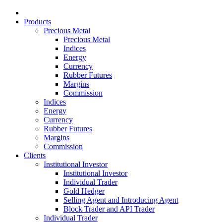
Products
Precious Metal
Precious Metal
Indices
Energy
Currency
Rubber Futures
Margins
Commission
Indices
Energy
Currency
Rubber Futures
Margins
Commission
Clients
Institutional Investor
Institutional Investor
Individual Trader
Gold Hedger
Selling Agent and Introducing Agent
Block Trader and API Trader
Individual Trader