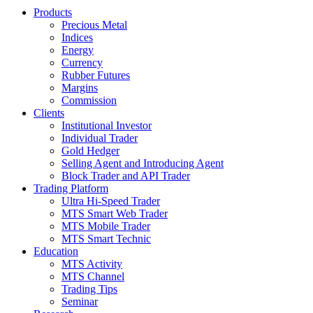
Products
Precious Metal
Indices
Energy
Currency
Rubber Futures
Margins
Commission
Clients
Institutional Investor
Individual Trader
Gold Hedger
Selling Agent and Introducing Agent
Block Trader and API Trader
Trading Platform
Ultra Hi-Speed Trader
MTS Smart Web Trader
MTS Mobile Trader
MTS Smart Technic
Education
MTS Activity
MTS Channel
Trading Tips
Seminar