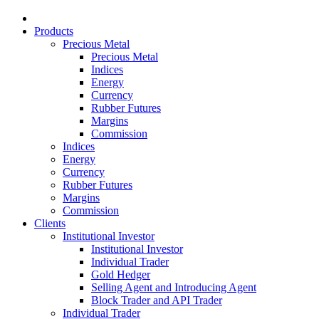
Products
Precious Metal
Precious Metal
Indices
Energy
Currency
Rubber Futures
Margins
Commission
Indices
Energy
Currency
Rubber Futures
Margins
Commission
Clients
Institutional Investor
Institutional Investor
Individual Trader
Gold Hedger
Selling Agent and Introducing Agent
Block Trader and API Trader
Individual Trader