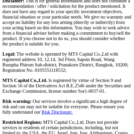
Disclamer:
This is for general information and does not constitute a
recommendation / offer / solicitation for the product mentioned. It
does not have any regard to your specific investment objectives,
financial situation or your particular needs. We give no warranty and
accept no liability for any loss arising (directly or indirectly) from
your acting based on this information. You may wish to seek advice
from a financial adviser before making a commitment to buy/sell the
product. If you choose not to do so, you should consider whether
the product is suitable for you.
Legal:
The website is operated by MTS Capital Co.,Ltd with
registered address 10, 12,14, 3rd Floor, Sapsin Road, Wang
Burapha Phirom Sub-district, Pranakorn District, Bangkok, 10200;
Registration No. 0105551118532;
MTS Capital Co.,Ltd.
Is registered by virtue of Section 9 and
Section 16 of the Derivatives Act B.E.2546 under the Securities and
Exchange Commission, license number Sor1-0037-01.
Risk warning:
Our services involve a significant a high degree of
risk and can may not be suitable for everyone. Please ensure you
fully understand our
Risk Disclosure.
Restricted Regions:
MTS Capital Co.,Ltd. Does not provide
services to residents of certain jurisdictions, including, but not
limited to: the USA, the EU, Israel, Iran, Iraq, Afghanistan, Congo,