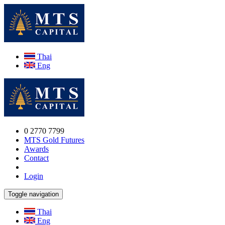
Thai
Eng
0 2770 7799
MTS Gold Futures
Awards
Contact
Login
Toggle navigation
Thai
Eng