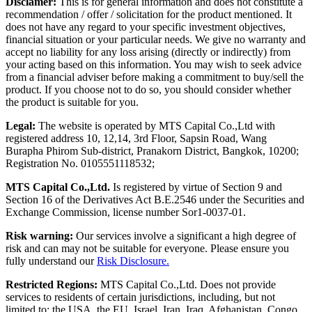
Disclamer:
This is for general information and does not constitute a
recommendation / offer / solicitation for the product mentioned. It
does not have any regard to your specific investment objectives,
financial situation or your particular needs. We give no warranty and
accept no liability for any loss arising (directly or indirectly) from
your acting based on this information. You may wish to seek advice
from a financial adviser before making a commitment to buy/sell the
product. If you choose not to do so, you should consider whether
the product is suitable for you.
Legal:
The website is operated by MTS Capital Co.,Ltd with
registered address 10, 12,14, 3rd Floor, Sapsin Road, Wang
Burapha Phirom Sub-district, Pranakorn District, Bangkok, 10200;
Registration No. 0105551118532;
MTS Capital Co.,Ltd.
Is registered by virtue of Section 9 and
Section 16 of the Derivatives Act B.E.2546 under the Securities and
Exchange Commission, license number Sor1-0037-01.
Risk warning:
Our services involve a significant a high degree of
risk and can may not be suitable for everyone. Please ensure you
fully understand our
Risk Disclosure.
Restricted Regions:
MTS Capital Co.,Ltd. Does not provide
services to residents of certain jurisdictions, including, but not
limited to: the USA, the EU, Israel, Iran, Iraq, Afghanistan, Congo,