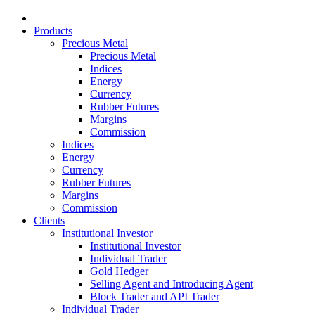
Products
Precious Metal
Precious Metal
Indices
Energy
Currency
Rubber Futures
Margins
Commission
Indices
Energy
Currency
Rubber Futures
Margins
Commission
Clients
Institutional Investor
Institutional Investor
Individual Trader
Gold Hedger
Selling Agent and Introducing Agent
Block Trader and API Trader
Individual Trader