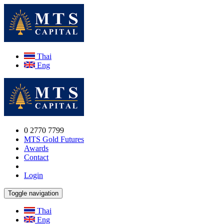
Thai
Eng
0 2770 7799
MTS Gold Futures
Awards
Contact
Login
Toggle navigation
Thai
Eng