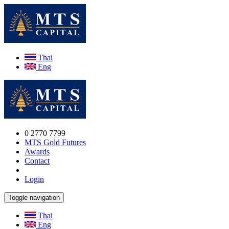
Thai
Eng
0 2770 7799
MTS Gold Futures
Awards
Contact
Login
Toggle navigation
Thai
Eng