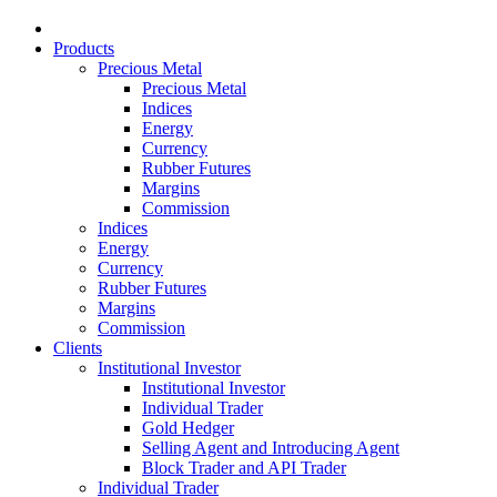
Products
Precious Metal
Precious Metal
Indices
Energy
Currency
Rubber Futures
Margins
Commission
Indices
Energy
Currency
Rubber Futures
Margins
Commission
Clients
Institutional Investor
Institutional Investor
Individual Trader
Gold Hedger
Selling Agent and Introducing Agent
Block Trader and API Trader
Individual Trader