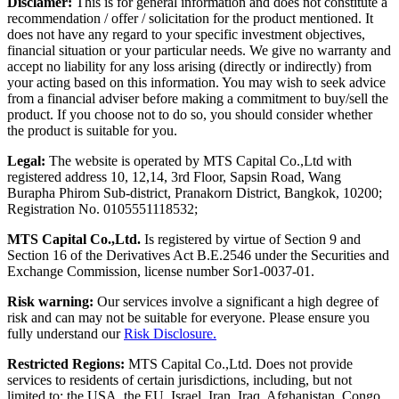
Disclamer:
This is for general information and does not constitute a
recommendation / offer / solicitation for the product mentioned. It
does not have any regard to your specific investment objectives,
financial situation or your particular needs. We give no warranty and
accept no liability for any loss arising (directly or indirectly) from
your acting based on this information. You may wish to seek advice
from a financial adviser before making a commitment to buy/sell the
product. If you choose not to do so, you should consider whether
the product is suitable for you.
Legal:
The website is operated by MTS Capital Co.,Ltd with
registered address 10, 12,14, 3rd Floor, Sapsin Road, Wang
Burapha Phirom Sub-district, Pranakorn District, Bangkok, 10200;
Registration No. 0105551118532;
MTS Capital Co.,Ltd.
Is registered by virtue of Section 9 and
Section 16 of the Derivatives Act B.E.2546 under the Securities and
Exchange Commission, license number Sor1-0037-01.
Risk warning:
Our services involve a significant a high degree of
risk and can may not be suitable for everyone. Please ensure you
fully understand our
Risk Disclosure.
Restricted Regions:
MTS Capital Co.,Ltd. Does not provide
services to residents of certain jurisdictions, including, but not
limited to: the USA, the EU, Israel, Iran, Iraq, Afghanistan, Congo,