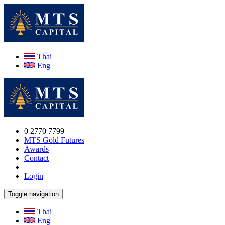
Thai
Eng
0 2770 7799
MTS Gold Futures
Awards
Contact
Login
Toggle navigation
Thai
Eng