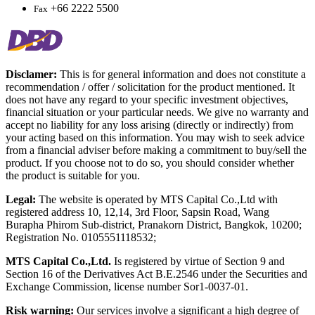
+66 2222 5500
Fax
Disclamer:
This is for general information and does not constitute a
recommendation / offer / solicitation for the product mentioned. It
does not have any regard to your specific investment objectives,
financial situation or your particular needs. We give no warranty and
accept no liability for any loss arising (directly or indirectly) from
your acting based on this information. You may wish to seek advice
from a financial adviser before making a commitment to buy/sell the
product. If you choose not to do so, you should consider whether
the product is suitable for you.
Legal:
The website is operated by MTS Capital Co.,Ltd with
registered address 10, 12,14, 3rd Floor, Sapsin Road, Wang
Burapha Phirom Sub-district, Pranakorn District, Bangkok, 10200;
Registration No. 0105551118532;
MTS Capital Co.,Ltd.
Is registered by virtue of Section 9 and
Section 16 of the Derivatives Act B.E.2546 under the Securities and
Exchange Commission, license number Sor1-0037-01.
Risk warning:
Our services involve a significant a high degree of