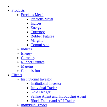
Products
Precious Metal
Precious Metal
Indices
Energy
Currency
Rubber Futures
Margins
Commission
Indices
Energy
Currency
Rubber Futures
Margins
Commission
Clients
Institutional Investor
Institutional Investor
Individual Trader
Gold Hedger
Selling Agent and Introducing Agent
Block Trader and API Trader
Individual Trader