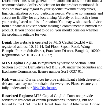
Disclamer:
This is for general information and does not constitute a
recommendation / offer / solicitation for the product mentioned. It
does not have any regard to your specific investment objectives,
financial situation or your particular needs. We give no warranty and
accept no liability for any loss arising (directly or indirectly) from
your acting based on this information. You may wish to seek advice
from a financial adviser before making a commitment to buy/sell the
product. If you choose not to do so, you should consider whether
the product is suitable for you.
Legal:
The website is operated by MTS Capital Co.,Ltd with
registered address 10, 12,14, 3rd Floor, Sapsin Road, Wang
Burapha Phirom Sub-district, Pranakorn District, Bangkok, 10200;
Registration No. 0105551118532;
MTS Capital Co.,Ltd.
Is registered by virtue of Section 9 and
Section 16 of the Derivatives Act B.E.2546 under the Securities and
Exchange Commission, license number Sor1-0037-01.
Risk warning:
Our services involve a significant a high degree of
risk and can may not be suitable for everyone. Please ensure you
fully understand our
Risk Disclosure.
Restricted Regions:
MTS Capital Co.,Ltd. Does not provide
services to residents of certain jurisdictions, including, but not
limited to: the USA, the EU, Israel, Iran, Iraq, Afghanistan, Congo,