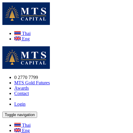
Thai
Eng
0 2770 7799
MTS Gold Futures
Awards
Contact
Login
Toggle navigation
Thai
Eng