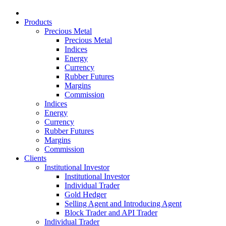
Products
Precious Metal
Precious Metal
Indices
Energy
Currency
Rubber Futures
Margins
Commission
Indices
Energy
Currency
Rubber Futures
Margins
Commission
Clients
Institutional Investor
Institutional Investor
Individual Trader
Gold Hedger
Selling Agent and Introducing Agent
Block Trader and API Trader
Individual Trader