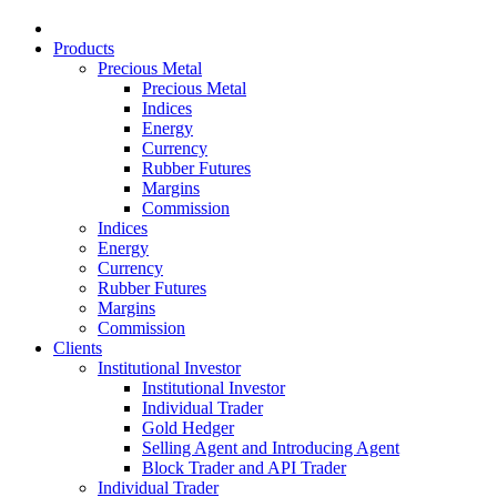
Products
Precious Metal
Precious Metal
Indices
Energy
Currency
Rubber Futures
Margins
Commission
Indices
Energy
Currency
Rubber Futures
Margins
Commission
Clients
Institutional Investor
Institutional Investor
Individual Trader
Gold Hedger
Selling Agent and Introducing Agent
Block Trader and API Trader
Individual Trader