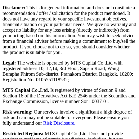
Disclamer:
This is for general information and does not constitute a
recommendation / offer / solicitation for the product mentioned. It
does not have any regard to your specific investment objectives,
financial situation or your particular needs. We give no warranty and
accept no liability for any loss arising (directly or indirectly) from
your acting based on this information. You may wish to seek advice
from a financial adviser before making a commitment to buy/sell the
product. If you choose not to do so, you should consider whether
the product is suitable for you.
Legal:
The website is operated by MTS Capital Co.,Ltd with
registered address 10, 12,14, 3rd Floor, Sapsin Road, Wang
Burapha Phirom Sub-district, Pranakorn District, Bangkok, 10200;
Registration No. 0105551118532;
MTS Capital Co.,Ltd.
Is registered by virtue of Section 9 and
Section 16 of the Derivatives Act B.E.2546 under the Securities and
Exchange Commission, license number Sor1-0037-01.
Risk warning:
Our services involve a significant a high degree of
risk and can may not be suitable for everyone. Please ensure you
fully understand our
Risk Disclosure.
Restricted Regions:
MTS Capital Co.,Ltd. Does not provide