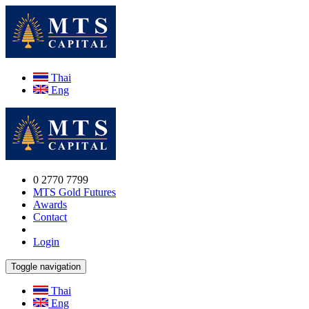
Thai
Eng
0 2770 7799
MTS Gold Futures
Awards
Contact
Login
Toggle navigation
Thai
Eng