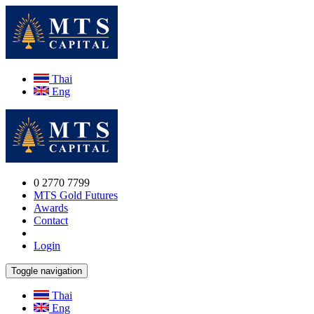
Thai
Eng
0 2770 7799
MTS Gold Futures
Awards
Contact
Login
Toggle navigation
Thai
Eng