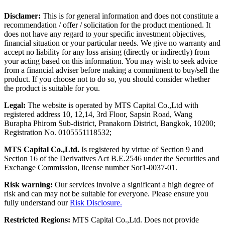
Disclamer:
This is for general information and does not constitute a
recommendation / offer / solicitation for the product mentioned. It
does not have any regard to your specific investment objectives,
financial situation or your particular needs. We give no warranty and
accept no liability for any loss arising (directly or indirectly) from
your acting based on this information. You may wish to seek advice
from a financial adviser before making a commitment to buy/sell the
product. If you choose not to do so, you should consider whether
the product is suitable for you.
Legal:
The website is operated by MTS Capital Co.,Ltd with
registered address 10, 12,14, 3rd Floor, Sapsin Road, Wang
Burapha Phirom Sub-district, Pranakorn District, Bangkok, 10200;
Registration No. 0105551118532;
MTS Capital Co.,Ltd.
Is registered by virtue of Section 9 and
Section 16 of the Derivatives Act B.E.2546 under the Securities and
Exchange Commission, license number Sor1-0037-01.
Risk warning:
Our services involve a significant a high degree of
risk and can may not be suitable for everyone. Please ensure you
fully understand our
Risk Disclosure.
Restricted Regions:
MTS Capital Co.,Ltd. Does not provide