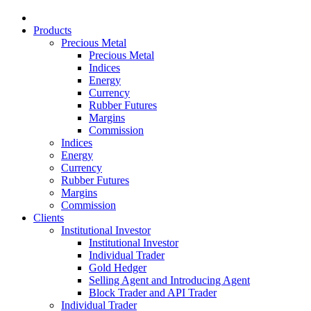
Products
Precious Metal
Precious Metal
Indices
Energy
Currency
Rubber Futures
Margins
Commission
Indices
Energy
Currency
Rubber Futures
Margins
Commission
Clients
Institutional Investor
Institutional Investor
Individual Trader
Gold Hedger
Selling Agent and Introducing Agent
Block Trader and API Trader
Individual Trader