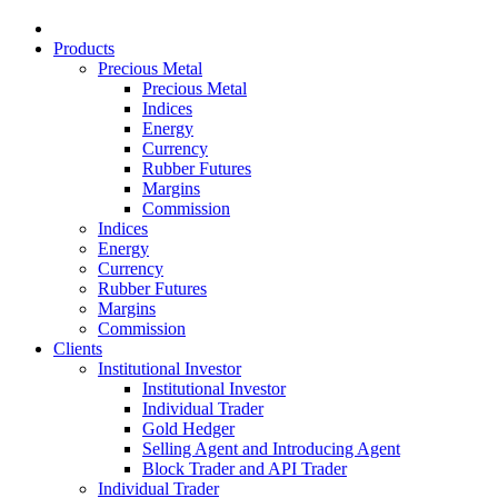
Products
Precious Metal
Precious Metal
Indices
Energy
Currency
Rubber Futures
Margins
Commission
Indices
Energy
Currency
Rubber Futures
Margins
Commission
Clients
Institutional Investor
Institutional Investor
Individual Trader
Gold Hedger
Selling Agent and Introducing Agent
Block Trader and API Trader
Individual Trader