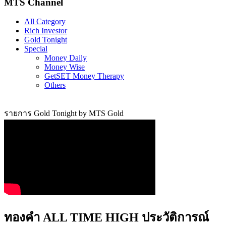
MTS Channel
All Category
Rich Investor
Gold Tonight
Special
Money Daily
Money Wise
GetSET Money Therapy
Others
รายการ Gold Tonight by MTS Gold
ทองคำ ALL TIME HIGH ประวัติการณ์