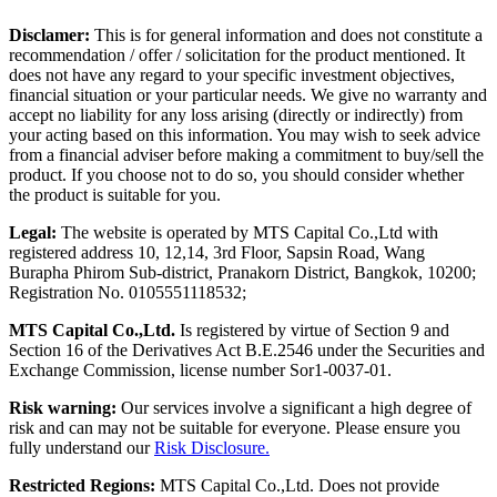
Disclamer:
This is for general information and does not constitute a
recommendation / offer / solicitation for the product mentioned. It
does not have any regard to your specific investment objectives,
financial situation or your particular needs. We give no warranty and
accept no liability for any loss arising (directly or indirectly) from
your acting based on this information. You may wish to seek advice
from a financial adviser before making a commitment to buy/sell the
product. If you choose not to do so, you should consider whether
the product is suitable for you.
Legal:
The website is operated by MTS Capital Co.,Ltd with
registered address 10, 12,14, 3rd Floor, Sapsin Road, Wang
Burapha Phirom Sub-district, Pranakorn District, Bangkok, 10200;
Registration No. 0105551118532;
MTS Capital Co.,Ltd.
Is registered by virtue of Section 9 and
Section 16 of the Derivatives Act B.E.2546 under the Securities and
Exchange Commission, license number Sor1-0037-01.
Risk warning:
Our services involve a significant a high degree of
risk and can may not be suitable for everyone. Please ensure you
fully understand our
Risk Disclosure.
Restricted Regions:
MTS Capital Co.,Ltd. Does not provide