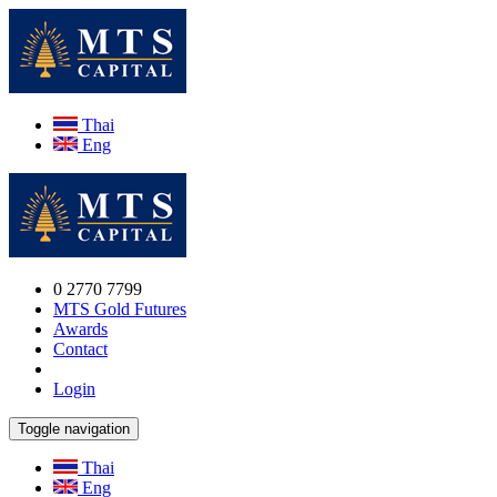
Thai
Eng
0 2770 7799
MTS Gold Futures
Awards
Contact
Login
Toggle navigation
Thai
Eng