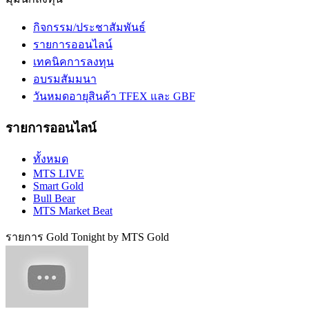
กิจกรรม/ประชาสัมพันธ์
รายการออนไลน์
เทคนิคการลงทุน
อบรมสัมมนา
วันหมดอายุสินค้า TFEX และ GBF
รายการออนไลน์
ทั้งหมด
MTS LIVE
Smart Gold
Bull Bear
MTS Market Beat
รายการ Gold Tonight by MTS Gold