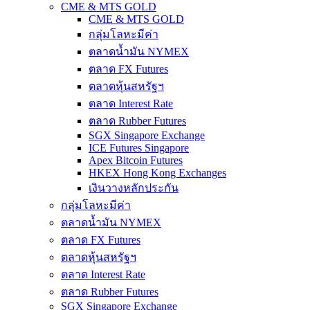
CME & MTS GOLD
CME & MTS GOLD
กลุ่มโลหะมีค่า
ตลาดน้ำมัน NYMEX
ตลาด FX Futures
ตลาดหุ้นสหรัฐฯ
ตลาด Interest Rate
ตลาด Rubber Futures
SGX Singapore Exchange
ICE Futures Singapore
Apex Bitcoin Futures
HKEX Hong Kong Exchanges
เงินวางหลักประกัน
กลุ่มโลหะมีค่า
ตลาดน้ำมัน NYMEX
ตลาด FX Futures
ตลาดหุ้นสหรัฐฯ
ตลาด Interest Rate
ตลาด Rubber Futures
SGX Singapore Exchange