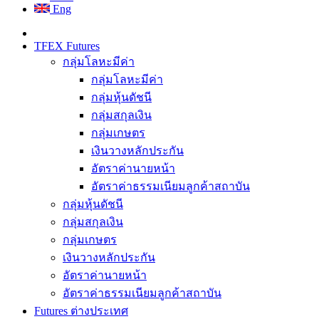
Eng
TFEX Futures
กลุ่มโลหะมีค่า
กลุ่มโลหะมีค่า
กลุ่มหุ้นดัชนี
กลุ่มสกุลเงิน
กลุ่มเกษตร
เงินวางหลักประกัน
อัตราค่านายหน้า
อัตราค่าธรรมเนียมลูกค้าสถาบัน
กลุ่มหุ้นดัชนี
กลุ่มสกุลเงิน
กลุ่มเกษตร
เงินวางหลักประกัน
อัตราค่านายหน้า
อัตราค่าธรรมเนียมลูกค้าสถาบัน
Futures ต่างประเทศ