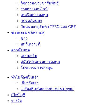
กิจกรรม/ประชาสัมพันธ์
รายการออนไลน์
เทคนิคการลงทุน
อบรมสัมมนา
วันหมดอายุสินค้า TFEX และ GBF
ข่าวและบทวิเคราะห์
ข่าว
บทวิเคราะห์
ดาวน์โหลด
แบบฟอร์ม
คู่มือโปรแกรมการลงทุน
โปรแกรมการลงทุน
ทำไมต้องเป็นเรา
เกี่ยวกับเรา
8 เรื่องที่เหนือกว่ากับ MTS Capital
เปิดบัญชี
รางวัล