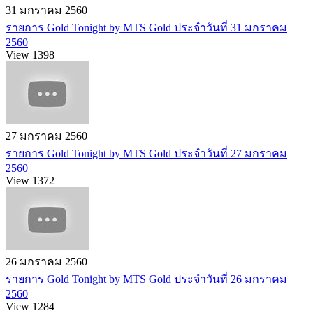
31 มกราคม 2560
รายการ Gold Tonight by MTS Gold ประจำวันที่ 31 มกราคม
2560
View 1398
27 มกราคม 2560
รายการ Gold Tonight by MTS Gold ประจำวันที่ 27 มกราคม
2560
View 1372
26 มกราคม 2560
รายการ Gold Tonight by MTS Gold ประจำวันที่ 26 มกราคม
2560
View 1284