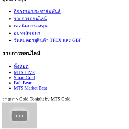
กิจกรรม/ประชาสัมพันธ์
รายการออนไลน์
เทคนิคการลงทุน
อบรมสัมมนา
วันหมดอายุสินค้า TFEX และ GBF
รายการออนไลน์
ทั้งหมด
MTS LIVE
Smart Gold
Bull Bear
MTS Market Beat
รายการ Gold Tonight by MTS Gold