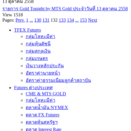
13 ตุลาคม 2558
รายการ Gold Tonight by MTS Gold ประจำวันที่ 13 ตุลาคม 2558
View 1518
Pages:
Prev.
1
...
130
131
132
133
134
...
153
Next
TFEX Futures
กลุ่มโลหะมีค่า
กลุ่มหุ้นดัชนี
กลุ่มสกุลเงิน
กลุ่มเกษตร
เงินวางหลักประกัน
อัตราค่านายหน้า
อัตราค่าธรรมเนียมลูกค้าสถาบัน
Futures ต่างประเทศ
CME & MTS GOLD
กลุ่มโลหะมีค่า
ตลาดน้ำมัน NYMEX
ตลาด FX Futures
ตลาดหุ้นสหรัฐฯ
ตลาด Interest Rate