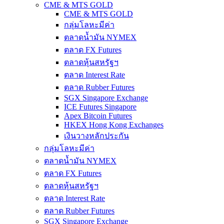
CME & MTS GOLD
CME & MTS GOLD
กลุ่มโลหะมีค่า
ตลาดน้ำมัน NYMEX
ตลาด FX Futures
ตลาดหุ้นสหรัฐฯ
ตลาด Interest Rate
ตลาด Rubber Futures
SGX Singapore Exchange
ICE Futures Singapore
Apex Bitcoin Futures
HKEX Hong Kong Exchanges
เงินวางหลักประกัน
กลุ่มโลหะมีค่า
ตลาดน้ำมัน NYMEX
ตลาด FX Futures
ตลาดหุ้นสหรัฐฯ
ตลาด Interest Rate
ตลาด Rubber Futures
SGX Singapore Exchange