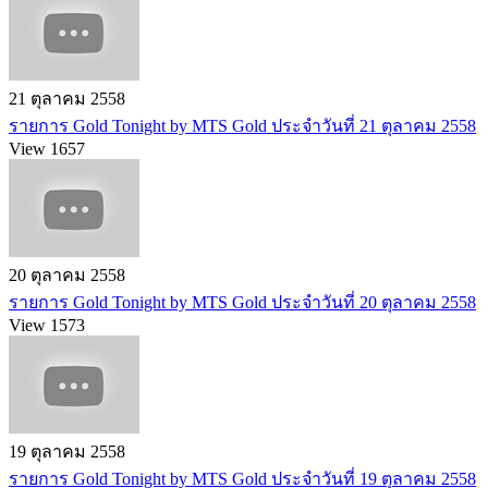
21 ตุลาคม 2558
รายการ Gold Tonight by MTS Gold ประจำวันที่ 21 ตุลาคม 2558
View 1657
20 ตุลาคม 2558
รายการ Gold Tonight by MTS Gold ประจำวันที่ 20 ตุลาคม 2558
View 1573
19 ตุลาคม 2558
รายการ Gold Tonight by MTS Gold ประจำวันที่ 19 ตุลาคม 2558