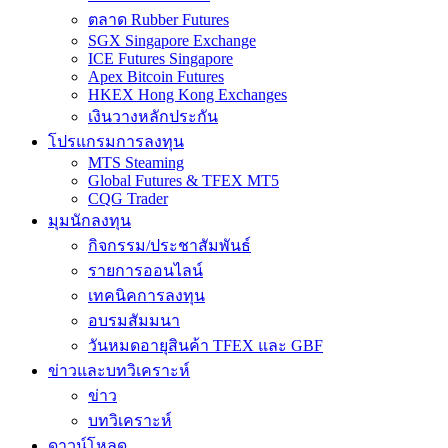
ตลาด Rubber Futures
SGX Singapore Exchange
ICE Futures Singapore
Apex Bitcoin Futures
HKEX Hong Kong Exchanges
เงินวางหลักประกัน
โปรแกรมการลงทุน
MTS Steaming
Global Futures & TFEX MT5
CQG Trader
มุมนักลงทุน
กิจกรรม/ประชาสัมพันธ์
รายการออนไลน์
เทคนิคการลงทุน
อบรมสัมมนา
วันหมดอายุสินค้า TFEX และ GBF
ข่าวและบทวิเคราะห์
ข่าว
บทวิเคราะห์
ดาวน์โหลด