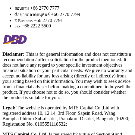
+66 2770 7777
สอบถาม
+66 2770 7799
ซื้อขายตลาดอนุพันธ์
+66 2770 7791
E-Business
+66 2222 5500
Fax
Disclamer:
This is for general information and does not constitute a
recommendation / offer / solicitation for the product mentioned. It
does not have any regard to your specific investment objectives,
financial situation or your particular needs. We give no warranty and
accept no liability for any loss arising (directly or indirectly) from
your acting based on this information. You may wish to seek advice
from a financial adviser before making a commitment to buy/sell the
product. If you choose not to do so, you should consider whether
the product is suitable for you.
Legal:
The website is operated by MTS Capital Co.,Ltd with
registered address 10, 12,14, 3rd Floor, Sapsin Road, Wang
Burapha Phirom Sub-district, Pranakorn District, Bangkok, 10200;
Registration No. 0105551118532;
MTS Capital Co.,Ltd.
Is registered by virtue of Section 9 and