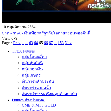
10 พฤศจิกายน 2564
บาท - กนง. - เงินเฟ้อสหรัฐฯกับโอกาสลงทุนทองคืนนี้
View 679
Pages:
Prev.
1
...
63
64
65
66
67
...
153
Next
TFEX Futures
กลุ่มโลหะมีค่า
กลุ่มหุ้นดัชนี
กลุ่มสกุลเงิน
กลุ่มเกษตร
เงินวางหลักประกัน
อัตราค่านายหน้า
อัตราค่าธรรมเนียมลูกค้าสถาบัน
Futures ต่างประเทศ
CME & MTS GOLD
กลุ่มโลหะมีค่า