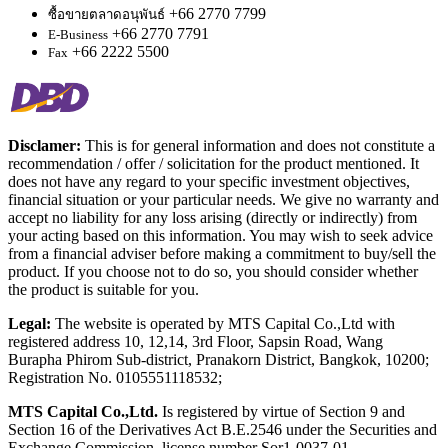
+66 2770 7799
ซื้อขายตลาดอนุพันธ์
+66 2770 7791
E-Business
+66 2222 5500
Fax
Disclamer:
This is for general information and does not constitute a
recommendation / offer / solicitation for the product mentioned. It
does not have any regard to your specific investment objectives,
financial situation or your particular needs. We give no warranty and
accept no liability for any loss arising (directly or indirectly) from
your acting based on this information. You may wish to seek advice
from a financial adviser before making a commitment to buy/sell the
product. If you choose not to do so, you should consider whether
the product is suitable for you.
Legal:
The website is operated by MTS Capital Co.,Ltd with
registered address 10, 12,14, 3rd Floor, Sapsin Road, Wang
Burapha Phirom Sub-district, Pranakorn District, Bangkok, 10200;
Registration No. 0105551118532;
MTS Capital Co.,Ltd.
Is registered by virtue of Section 9 and
Section 16 of the Derivatives Act B.E.2546 under the Securities and
Exchange Commission, license number Sor1-0037-01.