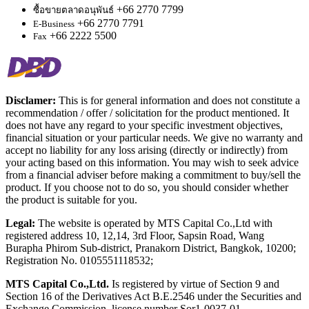
+66 2770 7799
ซื้อขายตลาดอนุพันธ์
+66 2770 7791
E-Business
+66 2222 5500
Fax
Disclamer:
This is for general information and does not constitute a
recommendation / offer / solicitation for the product mentioned. It
does not have any regard to your specific investment objectives,
financial situation or your particular needs. We give no warranty and
accept no liability for any loss arising (directly or indirectly) from
your acting based on this information. You may wish to seek advice
from a financial adviser before making a commitment to buy/sell the
product. If you choose not to do so, you should consider whether
the product is suitable for you.
Legal:
The website is operated by MTS Capital Co.,Ltd with
registered address 10, 12,14, 3rd Floor, Sapsin Road, Wang
Burapha Phirom Sub-district, Pranakorn District, Bangkok, 10200;
Registration No. 0105551118532;
MTS Capital Co.,Ltd.
Is registered by virtue of Section 9 and
Section 16 of the Derivatives Act B.E.2546 under the Securities and
Exchange Commission, license number Sor1-0037-01.