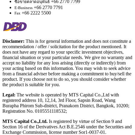
+66 2770 7799
ซื้อขายตลาดอนุพันธ์
+66 2770 7791
E-Business
+66 2222 5500
Fax
Disclamer:
This is for general information and does not constitute a
recommendation / offer / solicitation for the product mentioned. It
does not have any regard to your specific investment objectives,
financial situation or your particular needs. We give no warranty and
accept no liability for any loss arising (directly or indirectly) from
your acting based on this information. You may wish to seek advice
from a financial adviser before making a commitment to buy/sell the
product. If you choose not to do so, you should consider whether
the product is suitable for you.
Legal:
The website is operated by MTS Capital Co.,Ltd with
registered address 10, 12,14, 3rd Floor, Sapsin Road, Wang
Burapha Phirom Sub-district, Pranakorn District, Bangkok, 10200;
Registration No. 0105551118532;
MTS Capital Co.,Ltd.
Is registered by virtue of Section 9 and
Section 16 of the Derivatives Act B.E.2546 under the Securities and
Exchange Commission, license number Sor1-0037-01.