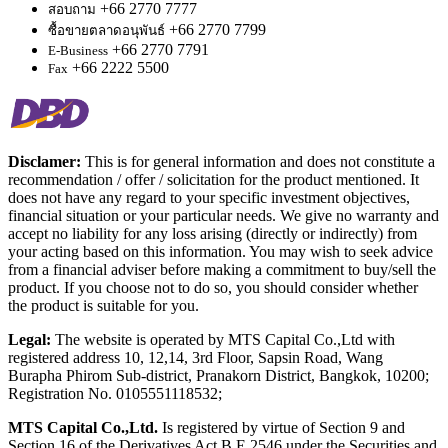
+66 2770 7777
สอบถาม
+66 2770 7799
ซื้อขายตลาดอนุพันธ์
+66 2770 7791
E-Business
+66 2222 5500
Fax
Disclamer:
This is for general information and does not constitute a
recommendation / offer / solicitation for the product mentioned. It
does not have any regard to your specific investment objectives,
financial situation or your particular needs. We give no warranty and
accept no liability for any loss arising (directly or indirectly) from
your acting based on this information. You may wish to seek advice
from a financial adviser before making a commitment to buy/sell the
product. If you choose not to do so, you should consider whether
the product is suitable for you.
Legal:
The website is operated by MTS Capital Co.,Ltd with
registered address 10, 12,14, 3rd Floor, Sapsin Road, Wang
Burapha Phirom Sub-district, Pranakorn District, Bangkok, 10200;
Registration No. 0105551118532;
MTS Capital Co.,Ltd.
Is registered by virtue of Section 9 and
Section 16 of the Derivatives Act B.E.2546 under the Securities and