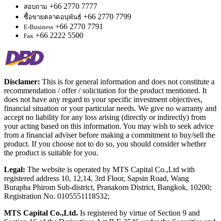
+66 2770 7777
สอบถาม
+66 2770 7799
ซื้อขายตลาดอนุพันธ์
+66 2770 7791
E-Business
+66 2222 5500
Fax
Disclamer:
This is for general information and does not constitute a
recommendation / offer / solicitation for the product mentioned. It
does not have any regard to your specific investment objectives,
financial situation or your particular needs. We give no warranty and
accept no liability for any loss arising (directly or indirectly) from
your acting based on this information. You may wish to seek advice
from a financial adviser before making a commitment to buy/sell the
product. If you choose not to do so, you should consider whether
the product is suitable for you.
Legal:
The website is operated by MTS Capital Co.,Ltd with
registered address 10, 12,14, 3rd Floor, Sapsin Road, Wang
Burapha Phirom Sub-district, Pranakorn District, Bangkok, 10200;
Registration No. 0105551118532;
MTS Capital Co.,Ltd.
Is registered by virtue of Section 9 and