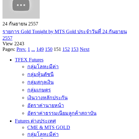
24 กันยายน 2557
รายการ Gold Tonight by MTS Gold ประจำวันที่ 24 กันยายน
2557
View 2243
Pages:
Prev.
1
...
149
150
151
152
153
Next
TFEX Futures
กลุ่มโลหะมีค่า
กลุ่มหุ้นดัชนี
กลุ่มสกุลเงิน
กลุ่มเกษตร
เงินวางหลักประกัน
อัตราค่านายหน้า
อัตราค่าธรรมเนียมลูกค้าสถาบัน
Futures ต่างประเทศ
CME & MTS GOLD
กลุ่มโลหะมีค่า