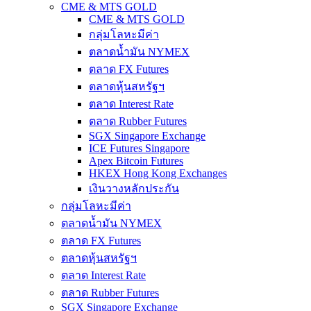
CME & MTS GOLD
CME & MTS GOLD
กลุ่มโลหะมีค่า
ตลาดน้ำมัน NYMEX
ตลาด FX Futures
ตลาดหุ้นสหรัฐฯ
ตลาด Interest Rate
ตลาด Rubber Futures
SGX Singapore Exchange
ICE Futures Singapore
Apex Bitcoin Futures
HKEX Hong Kong Exchanges
เงินวางหลักประกัน
กลุ่มโลหะมีค่า
ตลาดน้ำมัน NYMEX
ตลาด FX Futures
ตลาดหุ้นสหรัฐฯ
ตลาด Interest Rate
ตลาด Rubber Futures
SGX Singapore Exchange