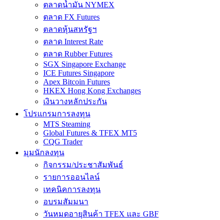
ตลาดน้ำมัน NYMEX
ตลาด FX Futures
ตลาดหุ้นสหรัฐฯ
ตลาด Interest Rate
ตลาด Rubber Futures
SGX Singapore Exchange
ICE Futures Singapore
Apex Bitcoin Futures
HKEX Hong Kong Exchanges
เงินวางหลักประกัน
โปรแกรมการลงทุน
MTS Steaming
Global Futures & TFEX MT5
CQG Trader
มุมนักลงทุน
กิจกรรม/ประชาสัมพันธ์
รายการออนไลน์
เทคนิคการลงทุน
อบรมสัมมนา
วันหมดอายุสินค้า TFEX และ GBF