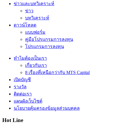
ข่าวและบทวิเคราะห์
ข่าว
บทวิเคราะห์
ดาวน์โหลด
แบบฟอร์ม
คู่มือโปรแกรมการลงทุน
โปรแกรมการลงทุน
ทำไมต้องเป็นเรา
เกี่ยวกับเรา
8 เรื่องที่เหนือกว่ากับ MTS Capital
เปิดบัญชี
รางวัล
ติดต่อเรา
แผนผังเว็บไซต์
นโยบายคุ้มครองข้อมูลส่วนบุคคล
Hot Line