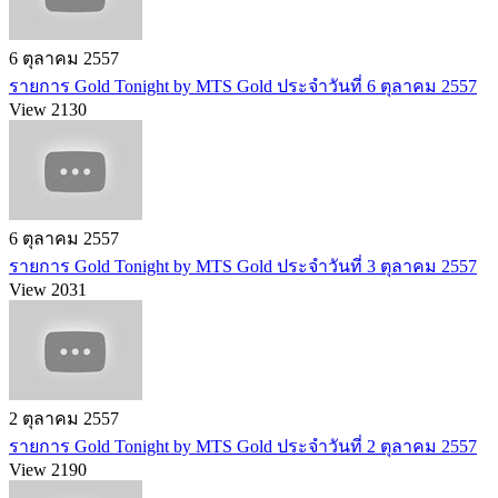
6 ตุลาคม 2557
รายการ Gold Tonight by MTS Gold ประจำวันที่ 6 ตุลาคม 2557
View 2130
6 ตุลาคม 2557
รายการ Gold Tonight by MTS Gold ประจำวันที่ 3 ตุลาคม 2557
View 2031
2 ตุลาคม 2557
รายการ Gold Tonight by MTS Gold ประจำวันที่ 2 ตุลาคม 2557
View 2190