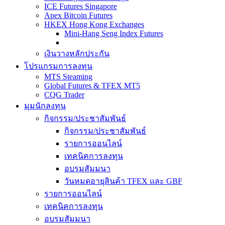
ICE Futures Singapore
Apex Bitcoin Futures
HKEX Hong Kong Exchanges
Mini-Hang Seng Index Futures
เงินวางหลักประกัน
โปรแกรมการลงทุน
MTS Steaming
Global Futures & TFEX MT5
CQG Trader
มุมนักลงทุน
กิจกรรม/ประชาสัมพันธ์
กิจกรรม/ประชาสัมพันธ์
รายการออนไลน์
เทคนิคการลงทุน
อบรมสัมมนา
วันหมดอายุสินค้า TFEX และ GBF
รายการออนไลน์
เทคนิคการลงทุน
อบรมสัมมนา