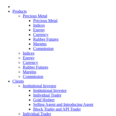
Products
Precious Metal
Precious Metal
Indices
Energy
Currency
Rubber Futures
Margins
Commission
Indices
Energy
Currency
Rubber Futures
Margins
Commission
Clients
Institutional Investor
Institutional Investor
Individual Trader
Gold Hedger
Selling Agent and Introducing Agent
Block Trader and API Trader
Individual Trader