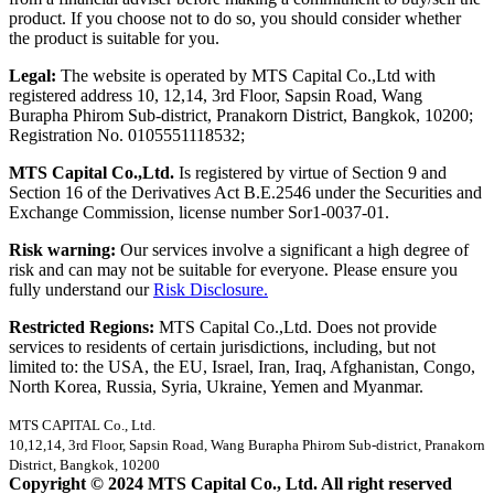
product. If you choose not to do so, you should consider whether
the product is suitable for you.
Legal:
The website is operated by MTS Capital Co.,Ltd with
registered address 10, 12,14, 3rd Floor, Sapsin Road, Wang
Burapha Phirom Sub-district, Pranakorn District, Bangkok, 10200;
Registration No. 0105551118532;
MTS Capital Co.,Ltd.
Is registered by virtue of Section 9 and
Section 16 of the Derivatives Act B.E.2546 under the Securities and
Exchange Commission, license number Sor1-0037-01.
Risk warning:
Our services involve a significant a high degree of
risk and can may not be suitable for everyone. Please ensure you
fully understand our
Risk Disclosure.
Restricted Regions:
MTS Capital Co.,Ltd. Does not provide
services to residents of certain jurisdictions, including, but not
limited to: the USA, the EU, Israel, Iran, Iraq, Afghanistan, Congo,
North Korea, Russia, Syria, Ukraine, Yemen and Myanmar.
MTS CAPITAL Co., Ltd.
10,12,14, 3rd Floor, Sapsin Road, Wang Burapha Phirom Sub-district, Pranakorn
District, Bangkok, 10200
Copyright © 2024 MTS Capital Co., Ltd. All right reserved