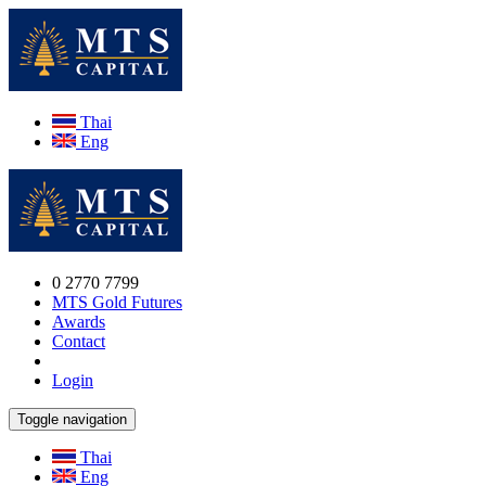
Thai
Eng
0 2770 7799
MTS Gold Futures
Awards
Contact
Login
Toggle navigation
Thai
Eng