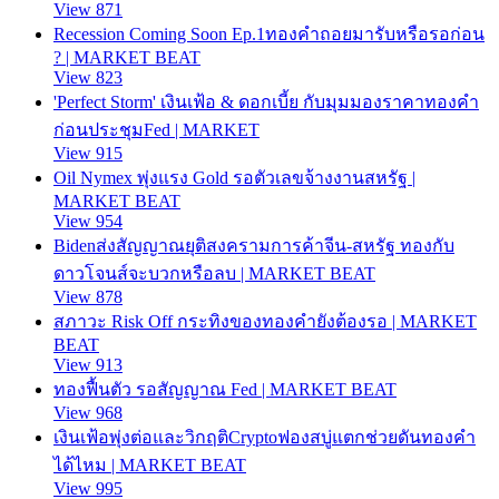
View 871
Recession Coming Soon Ep.1ทองคำถอยมารับหรือรอก่อน
? | MARKET BEAT
View 823
'Perfect Storm' เงินเฟ้อ & ดอกเบี้ย กับมุมมองราคาทองคำ
ก่อนประชุมFed | MARKET
View 915
Oil Nymex พุ่งแรง Gold รอตัวเลขจ้างงานสหรัฐ |
MARKET BEAT
View 954
Bidenส่งสัญญาณยุติสงครามการค้าจีน-สหรัฐ ทองกับ
ดาวโจนส์จะบวกหรือลบ | MARKET BEAT
View 878
สภาวะ Risk Off กระทิงของทองคำยังต้องรอ | MARKET
BEAT
View 913
ทองฟื้นตัว รอสัญญาณ Fed | MARKET BEAT
View 968
เงินเฟ้อพุ่งต่อและวิกฤติCryptoฟองสบู่แตกช่วยดันทองคำ
ได้ไหม | MARKET BEAT
View 995