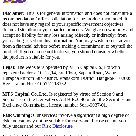
Disclamer:
This is for general information and does not constitute a
recommendation / offer / solicitation for the product mentioned. It
does not have any regard to your specific investment objectives,
financial situation or your particular needs. We give no warranty and
accept no liability for any loss arising (directly or indirectly) from
your acting based on this information. You may wish to seek advice
from a financial adviser before making a commitment to buy/sell the
product. If you choose not to do so, you should consider whether
the product is suitable for you.
Legal:
The website is operated by MTS Capital Co.,Ltd with
registered address 10, 12,14, 3rd Floor, Sapsin Road, Wang
Burapha Phirom Sub-district, Pranakorn District, Bangkok, 10200;
Registration No. 0105551118532;
MTS Capital Co.,Ltd.
Is registered by virtue of Section 9 and
Section 16 of the Derivatives Act B.E.2546 under the Securities and
Exchange Commission, license number Sor1-0037-01.
Risk warning:
Our services involve a significant a high degree of
risk and can may not be suitable for everyone. Please ensure you
fully understand our
Risk Disclosure.