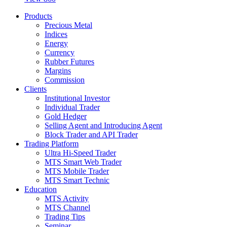
Products
Precious Metal
Indices
Energy
Currency
Rubber Futures
Margins
Commission
Clients
Institutional Investor
Individual Trader
Gold Hedger
Selling Agent and Introducing Agent
Block Trader and API Trader
Trading Platform
Ultra Hi-Speed Trader
MTS Smart Web Trader
MTS Mobile Trader
MTS Smart Technic
Education
MTS Activity
MTS Channel
Trading Tips
Seminar