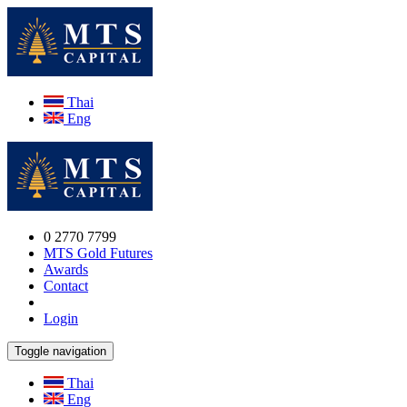
Thai
Eng
0 2770 7799
MTS Gold Futures
Awards
Contact
Login
Toggle navigation
Thai
Eng