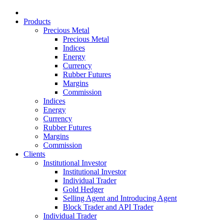
Products
Precious Metal
Precious Metal
Indices
Energy
Currency
Rubber Futures
Margins
Commission
Indices
Energy
Currency
Rubber Futures
Margins
Commission
Clients
Institutional Investor
Institutional Investor
Individual Trader
Gold Hedger
Selling Agent and Introducing Agent
Block Trader and API Trader
Individual Trader