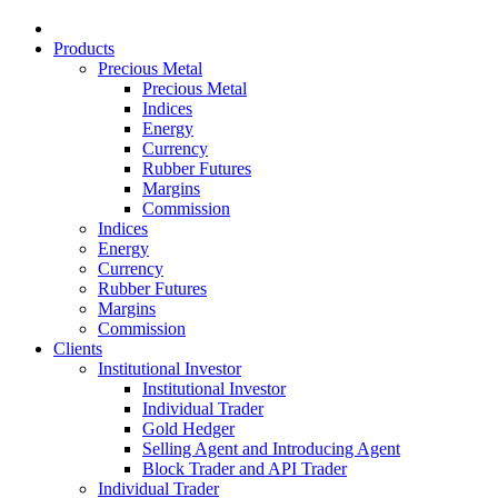
Products
Precious Metal
Precious Metal
Indices
Energy
Currency
Rubber Futures
Margins
Commission
Indices
Energy
Currency
Rubber Futures
Margins
Commission
Clients
Institutional Investor
Institutional Investor
Individual Trader
Gold Hedger
Selling Agent and Introducing Agent
Block Trader and API Trader
Individual Trader