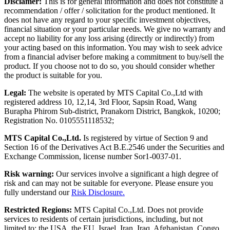
Disclamer:
This is for general information and does not constitute a
recommendation / offer / solicitation for the product mentioned. It
does not have any regard to your specific investment objectives,
financial situation or your particular needs. We give no warranty and
accept no liability for any loss arising (directly or indirectly) from
your acting based on this information. You may wish to seek advice
from a financial adviser before making a commitment to buy/sell the
product. If you choose not to do so, you should consider whether
the product is suitable for you.
Legal:
The website is operated by MTS Capital Co.,Ltd with
registered address 10, 12,14, 3rd Floor, Sapsin Road, Wang
Burapha Phirom Sub-district, Pranakorn District, Bangkok, 10200;
Registration No. 0105551118532;
MTS Capital Co.,Ltd.
Is registered by virtue of Section 9 and
Section 16 of the Derivatives Act B.E.2546 under the Securities and
Exchange Commission, license number Sor1-0037-01.
Risk warning:
Our services involve a significant a high degree of
risk and can may not be suitable for everyone. Please ensure you
fully understand our
Risk Disclosure.
Restricted Regions:
MTS Capital Co.,Ltd. Does not provide
services to residents of certain jurisdictions, including, but not
limited to: the USA, the EU, Israel, Iran, Iraq, Afghanistan, Congo,