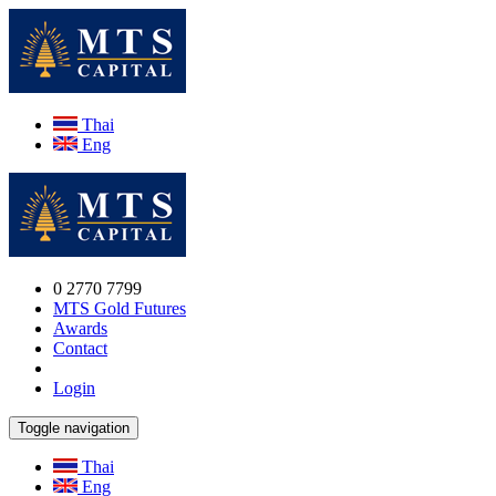
Thai
Eng
0 2770 7799
MTS Gold Futures
Awards
Contact
Login
Toggle navigation
Thai
Eng