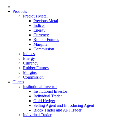
Products
Precious Metal
Precious Metal
Indices
Energy
Currency
Rubber Futures
Margins
Commission
Indices
Energy
Currency
Rubber Futures
Margins
Commission
Clients
Institutional Investor
Institutional Investor
Individual Trader
Gold Hedger
Selling Agent and Introducing Agent
Block Trader and API Trader
Individual Trader