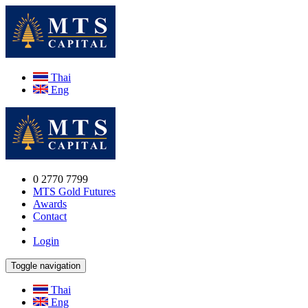
Thai
Eng
0 2770 7799
MTS Gold Futures
Awards
Contact
Login
Toggle navigation
Thai
Eng