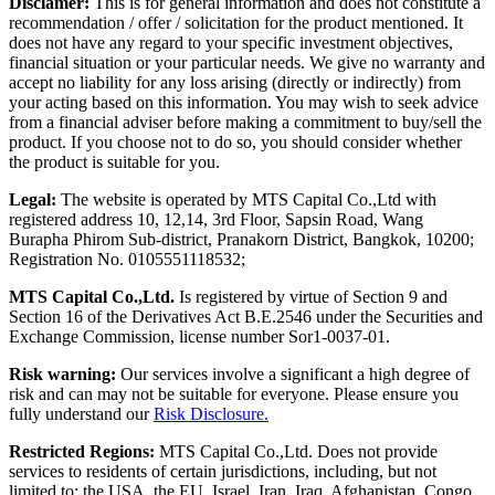
Disclamer:
This is for general information and does not constitute a
recommendation / offer / solicitation for the product mentioned. It
does not have any regard to your specific investment objectives,
financial situation or your particular needs. We give no warranty and
accept no liability for any loss arising (directly or indirectly) from
your acting based on this information. You may wish to seek advice
from a financial adviser before making a commitment to buy/sell the
product. If you choose not to do so, you should consider whether
the product is suitable for you.
Legal:
The website is operated by MTS Capital Co.,Ltd with
registered address 10, 12,14, 3rd Floor, Sapsin Road, Wang
Burapha Phirom Sub-district, Pranakorn District, Bangkok, 10200;
Registration No. 0105551118532;
MTS Capital Co.,Ltd.
Is registered by virtue of Section 9 and
Section 16 of the Derivatives Act B.E.2546 under the Securities and
Exchange Commission, license number Sor1-0037-01.
Risk warning:
Our services involve a significant a high degree of
risk and can may not be suitable for everyone. Please ensure you
fully understand our
Risk Disclosure.
Restricted Regions:
MTS Capital Co.,Ltd. Does not provide
services to residents of certain jurisdictions, including, but not
limited to: the USA, the EU, Israel, Iran, Iraq, Afghanistan, Congo,