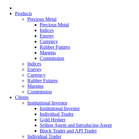
Products
Precious Metal
Precious Metal
Indices
Energy
Currency
Rubber Futures
Margins
Commission
Indices
Energy
Currency
Rubber Futures
Margins
Commission
Clients
Institutional Investor
Institutional Investor
Individual Trader
Gold Hedger
Selling Agent and Introducing Agent
Block Trader and API Trader
Individual Trader