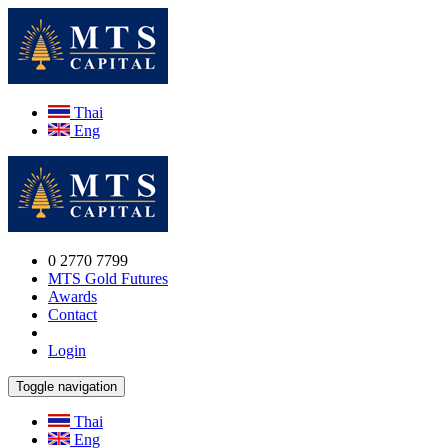
Thai
Eng
0 2770 7799
MTS Gold Futures
Awards
Contact
Login
Toggle navigation
Thai
Eng