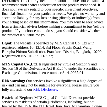
Disclamer:
This is for general information and does not constitute a
recommendation / offer / solicitation for the product mentioned. It
does not have any regard to your specific investment objectives,
financial situation or your particular needs. We give no warranty and
accept no liability for any loss arising (directly or indirectly) from
your acting based on this information. You may wish to seek advice
from a financial adviser before making a commitment to buy/sell the
product. If you choose not to do so, you should consider whether
the product is suitable for you.
Legal:
The website is operated by MTS Capital Co.,Ltd with
registered address 10, 12,14, 3rd Floor, Sapsin Road, Wang
Burapha Phirom Sub-district, Pranakorn District, Bangkok, 10200;
Registration No. 0105551118532;
MTS Capital Co.,Ltd.
Is registered by virtue of Section 9 and
Section 16 of the Derivatives Act B.E.2546 under the Securities and
Exchange Commission, license number Sor1-0037-01.
Risk warning:
Our services involve a significant a high degree of
risk and can may not be suitable for everyone. Please ensure you
fully understand our
Risk Disclosure.
Restricted Regions:
MTS Capital Co.,Ltd. Does not provide
services to residents of certain jurisdictions, including, but not
limited to: the USA, the EU, Israel, Iran, Iraq, Afghanistan, Congo,