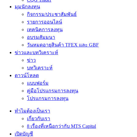
มุมนักลงทุน
กิจกรรม/ประชาสัมพันธ์
รายการออนไลน์
เทคนิคการลงทุน
อบรมสัมมนา
วันหมดอายุสินค้า TFEX และ GBF
ข่าวและบทวิเคราะห์
ข่าว
บทวิเคราะห์
ดาวน์โหลด
แบบฟอร์ม
คู่มือโปรแกรมการลงทุน
โปรแกรมการลงทุน
ทำไมต้องเป็นเรา
เกี่ยวกับเรา
8 เรื่องที่เหนือกว่ากับ MTS Capital
เปิดบัญชี