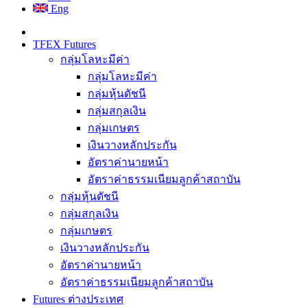
Eng
TFEX Futures
กลุ่มโลหะมีค่า
กลุ่มโลหะมีค่า
กลุ่มหุ้นดัชนี
กลุ่มสกุลเงิน
กลุ่มเกษตร
เงินวางหลักประกัน
อัตราค่านายหน้า
อัตราค่าธรรมเนียมลูกค้าสถาบัน
กลุ่มหุ้นดัชนี
กลุ่มสกุลเงิน
กลุ่มเกษตร
เงินวางหลักประกัน
อัตราค่านายหน้า
อัตราค่าธรรมเนียมลูกค้าสถาบัน
Futures ต่างประเทศ