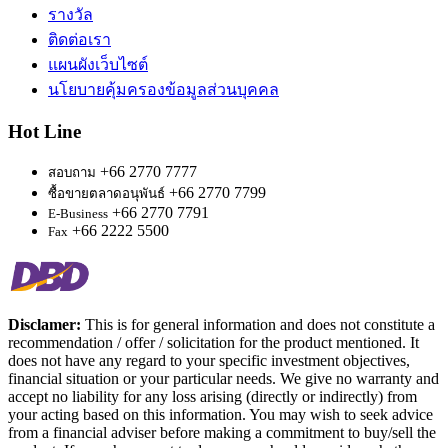
รางวัล
ติดต่อเรา
แผนผังเว็บไซต์
นโยบายคุ้มครองข้อมูลส่วนบุคคล
Hot Line
+66 2770 7777
สอบถาม
+66 2770 7799
ซื้อขายตลาดอนุพันธ์
+66 2770 7791
E-Business
+66 2222 5500
Fax
Disclamer:
This is for general information and does not constitute a
recommendation / offer / solicitation for the product mentioned. It
does not have any regard to your specific investment objectives,
financial situation or your particular needs. We give no warranty and
accept no liability for any loss arising (directly or indirectly) from
your acting based on this information. You may wish to seek advice
from a financial adviser before making a commitment to buy/sell the