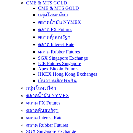
CME & MTS GOLD
CME & MTS GOLD
กลุ่มโลหะมีค่า
ตลาดน้ำมัน NYMEX
ตลาด FX Futures
ตลาดหุ้นสหรัฐฯ
ตลาด Interest Rate
ตลาด Rubber Futures
SGX Singapore Exchange
ICE Futures Singapore
Apex Bitcoin Futures
HKEX Hong Kong Exchanges
เงินวางหลักประกัน
กลุ่มโลหะมีค่า
ตลาดน้ำมัน NYMEX
ตลาด FX Futures
ตลาดหุ้นสหรัฐฯ
ตลาด Interest Rate
ตลาด Rubber Futures
SGX Singapore Exchange