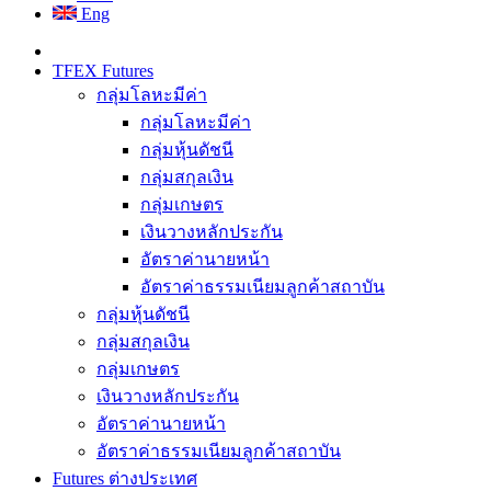
Eng
TFEX Futures
กลุ่มโลหะมีค่า
กลุ่มโลหะมีค่า
กลุ่มหุ้นดัชนี
กลุ่มสกุลเงิน
กลุ่มเกษตร
เงินวางหลักประกัน
อัตราค่านายหน้า
อัตราค่าธรรมเนียมลูกค้าสถาบัน
กลุ่มหุ้นดัชนี
กลุ่มสกุลเงิน
กลุ่มเกษตร
เงินวางหลักประกัน
อัตราค่านายหน้า
อัตราค่าธรรมเนียมลูกค้าสถาบัน
Futures ต่างประเทศ