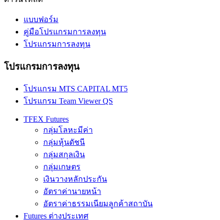
แบบฟอร์ม
คู่มือโปรแกรมการลงทุน
โปรแกรมการลงทุน
โปรแกรมการลงทุน
โปรแกรม MTS CAPITAL MT5
โปรแกรม Team Viewer QS
TFEX Futures
กลุ่มโลหะมีค่า
กลุ่มหุ้นดัชนี
กลุ่มสกุลเงิน
กลุ่มเกษตร
เงินวางหลักประกัน
อัตราค่านายหน้า
อัตราค่าธรรมเนียมลูกค้าสถาบัน
Futures ต่างประเทศ