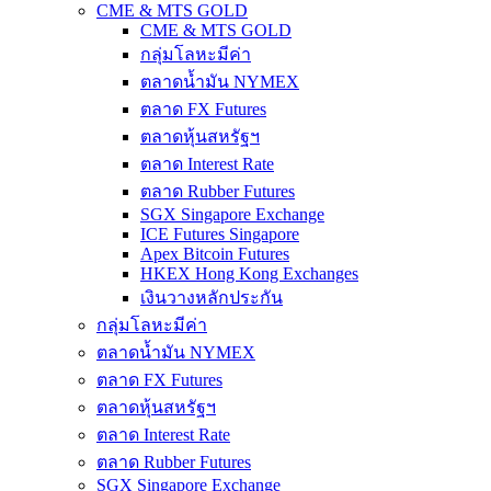
CME & MTS GOLD
CME & MTS GOLD
กลุ่มโลหะมีค่า
ตลาดน้ำมัน NYMEX
ตลาด FX Futures
ตลาดหุ้นสหรัฐฯ
ตลาด Interest Rate
ตลาด Rubber Futures
SGX Singapore Exchange
ICE Futures Singapore
Apex Bitcoin Futures
HKEX Hong Kong Exchanges
เงินวางหลักประกัน
กลุ่มโลหะมีค่า
ตลาดน้ำมัน NYMEX
ตลาด FX Futures
ตลาดหุ้นสหรัฐฯ
ตลาด Interest Rate
ตลาด Rubber Futures
SGX Singapore Exchange