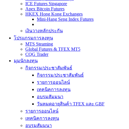
ICE Futures Singapore
Apex Bitcoin Futures
HKEX Hong Kong Exchanges
Mini-Hang Seng Index Futures
เงินวางหลักประกัน
โปรแกรมการลงทุน
MTS Steaming
Global Futures & TFEX MT5
CQG Trader
มุมนักลงทุน
กิจกรรม/ประชาสัมพันธ์
กิจกรรม/ประชาสัมพันธ์
รายการออนไลน์
เทคนิคการลงทุน
อบรมสัมมนา
วันหมดอายุสินค้า TFEX และ GBF
รายการออนไลน์
เทคนิคการลงทุน
อบรมสัมมนา