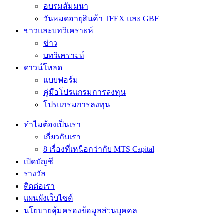
อบรมสัมมนา
วันหมดอายุสินค้า TFEX และ GBF
ข่าวและบทวิเคราะห์
ข่าว
บทวิเคราะห์
ดาวน์โหลด
แบบฟอร์ม
คู่มือโปรแกรมการลงทุน
โปรแกรมการลงทุน
ทำไมต้องเป็นเรา
เกี่ยวกับเรา
8 เรื่องที่เหนือกว่ากับ MTS Capital
เปิดบัญชี
รางวัล
ติดต่อเรา
แผนผังเว็บไซต์
นโยบายคุ้มครองข้อมูลส่วนบุคคล