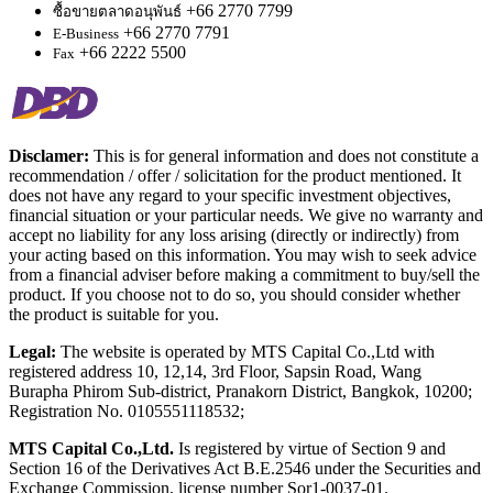
+66 2770 7799
ซื้อขายตลาดอนุพันธ์
+66 2770 7791
E-Business
+66 2222 5500
Fax
Disclamer:
This is for general information and does not constitute a
recommendation / offer / solicitation for the product mentioned. It
does not have any regard to your specific investment objectives,
financial situation or your particular needs. We give no warranty and
accept no liability for any loss arising (directly or indirectly) from
your acting based on this information. You may wish to seek advice
from a financial adviser before making a commitment to buy/sell the
product. If you choose not to do so, you should consider whether
the product is suitable for you.
Legal:
The website is operated by MTS Capital Co.,Ltd with
registered address 10, 12,14, 3rd Floor, Sapsin Road, Wang
Burapha Phirom Sub-district, Pranakorn District, Bangkok, 10200;
Registration No. 0105551118532;
MTS Capital Co.,Ltd.
Is registered by virtue of Section 9 and
Section 16 of the Derivatives Act B.E.2546 under the Securities and
Exchange Commission, license number Sor1-0037-01.