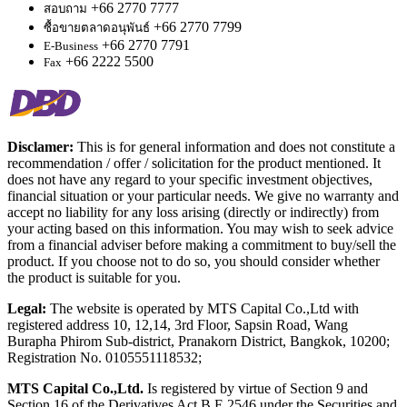
+66 2770 7777
สอบถาม
+66 2770 7799
ซื้อขายตลาดอนุพันธ์
+66 2770 7791
E-Business
+66 2222 5500
Fax
Disclamer:
This is for general information and does not constitute a
recommendation / offer / solicitation for the product mentioned. It
does not have any regard to your specific investment objectives,
financial situation or your particular needs. We give no warranty and
accept no liability for any loss arising (directly or indirectly) from
your acting based on this information. You may wish to seek advice
from a financial adviser before making a commitment to buy/sell the
product. If you choose not to do so, you should consider whether
the product is suitable for you.
Legal:
The website is operated by MTS Capital Co.,Ltd with
registered address 10, 12,14, 3rd Floor, Sapsin Road, Wang
Burapha Phirom Sub-district, Pranakorn District, Bangkok, 10200;
Registration No. 0105551118532;
MTS Capital Co.,Ltd.
Is registered by virtue of Section 9 and
Section 16 of the Derivatives Act B.E.2546 under the Securities and