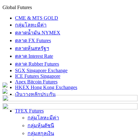
Global Futures
CME & MTS GOLD
กลุ่มโลหะมีค่า
ตลาดน้ำมัน NYMEX
ตลาด FX Futures
ตลาดหุ้นสหรัฐฯ
ตลาด Interest Rate
ตลาด Rubber Futures
SGX Singapore Exchange
ICE Futures Singapore
Apex Bitcoin Futures
HKEX Hong Kong Exchanges
เงินวางหลักประกัน
TFEX Futures
กลุ่มโลหะมีค่า
กลุ่มหุ้นดัชนี
กลุ่มสกุลเงิน