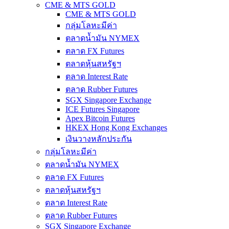
CME & MTS GOLD
CME & MTS GOLD
กลุ่มโลหะมีค่า
ตลาดน้ำมัน NYMEX
ตลาด FX Futures
ตลาดหุ้นสหรัฐฯ
ตลาด Interest Rate
ตลาด Rubber Futures
SGX Singapore Exchange
ICE Futures Singapore
Apex Bitcoin Futures
HKEX Hong Kong Exchanges
เงินวางหลักประกัน
กลุ่มโลหะมีค่า
ตลาดน้ำมัน NYMEX
ตลาด FX Futures
ตลาดหุ้นสหรัฐฯ
ตลาด Interest Rate
ตลาด Rubber Futures
SGX Singapore Exchange