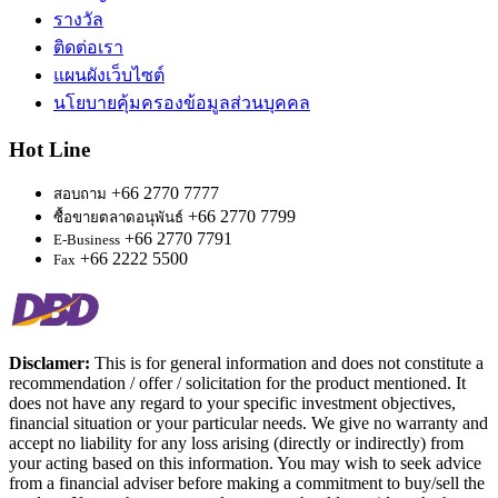
รางวัล
ติดต่อเรา
แผนผังเว็บไซต์
นโยบายคุ้มครองข้อมูลส่วนบุคคล
Hot Line
+66 2770 7777
สอบถาม
+66 2770 7799
ซื้อขายตลาดอนุพันธ์
+66 2770 7791
E-Business
+66 2222 5500
Fax
Disclamer:
This is for general information and does not constitute a
recommendation / offer / solicitation for the product mentioned. It
does not have any regard to your specific investment objectives,
financial situation or your particular needs. We give no warranty and
accept no liability for any loss arising (directly or indirectly) from
your acting based on this information. You may wish to seek advice
from a financial adviser before making a commitment to buy/sell the