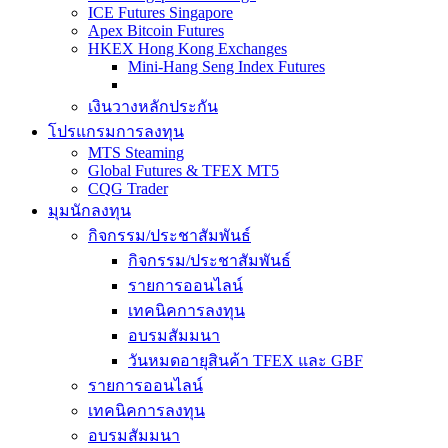
ICE Futures Singapore
Apex Bitcoin Futures
HKEX Hong Kong Exchanges
Mini-Hang Seng Index Futures
เงินวางหลักประกัน
โปรแกรมการลงทุน
MTS Steaming
Global Futures & TFEX MT5
CQG Trader
มุมนักลงทุน
กิจกรรม/ประชาสัมพันธ์
กิจกรรม/ประชาสัมพันธ์
รายการออนไลน์
เทคนิคการลงทุน
อบรมสัมมนา
วันหมดอายุสินค้า TFEX และ GBF
รายการออนไลน์
เทคนิคการลงทุน
อบรมสัมมนา