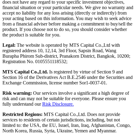
does not have any regard to your specific investment objectives,
financial situation or your particular needs. We give no warranty and
accept no liability for any loss arising (directly or indirectly) from
your acting based on this information. You may wish to seek advice
from a financial adviser before making a commitment to buy/sell the
product. If you choose not to do so, you should consider whether
the product is suitable for you.
Legal:
The website is operated by MTS Capital Co.,Ltd with
registered address 10, 12,14, 3rd Floor, Sapsin Road, Wang
Burapha Phirom Sub-district, Pranakorn District, Bangkok, 10200;
Registration No. 0105551118532;
MTS Capital Co.,Ltd.
Is registered by virtue of Section 9 and
Section 16 of the Derivatives Act B.E.2546 under the Securities and
Exchange Commission, license number Sor1-0037-01.
Risk warning:
Our services involve a significant a high degree of
risk and can may not be suitable for everyone. Please ensure you
fully understand our
Risk Disclosure.
Restricted Regions:
MTS Capital Co.,Ltd. Does not provide
services to residents of certain jurisdictions, including, but not
limited to: the USA, the EU, Israel, Iran, Iraq, Afghanistan, Congo,
North Korea, Russia, Syria, Ukraine, Yemen and Myanmar.