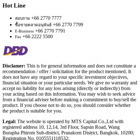
Hot Line
+66 2770 7777
สอบถาม
+66 2770 7799
ซื้อขายตลาดอนุพันธ์
+66 2770 7791
E-Business
+66 2222 5500
Fax
Disclamer:
This is for general information and does not constitute a
recommendation / offer / solicitation for the product mentioned. It
does not have any regard to your specific investment objectives,
financial situation or your particular needs. We give no warranty and
accept no liability for any loss arising (directly or indirectly) from
your acting based on this information. You may wish to seek advice
from a financial adviser before making a commitment to buy/sell the
product. If you choose not to do so, you should consider whether
the product is suitable for you.
Legal:
The website is operated by MTS Capital Co.,Ltd with
registered address 10, 12,14, 3rd Floor, Sapsin Road, Wang
Burapha Phirom Sub-district, Pranakorn District, Bangkok, 10200;
Registration No. 0105551118532;