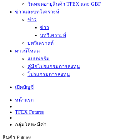
วันหมดอายุสินค้า TFEX และ GBF
ข่าวและบทวิเคราะห์
ข่าว
ข่าว
บทวิเคราะห์
บทวิเคราะห์
ดาวน์โหลด
แบบฟอร์ม
คู่มือโปรแกรมการลงทุน
โปรแกรมการลงทุน
เปิดบัญชี
หน้าแรก
TFEX Futures
กลุ่มโลหะมีค่า
สินค้า Futures