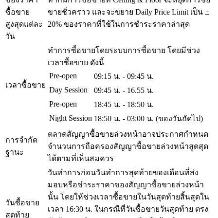
ซื้อขาย
ขายชั่วคราว และจะขยาย Daily Price Limit เป็น ±
สูงสุดแต่ละ
20% ของราคาที่ใช้ในการชำระราคาล่าสุด
วัน
ทำการซื้อขายโดยระบบการซื้อขาย โดยมีช่วง
เวลาซื้อขาย ดังนี้
Pre-open
09:15 น. - 09:45 น.
เวลาซื้อขาย
Day Session
09:45 น. - 16.55 น.
Pre-open
18:45 น. - 18:50 น.
Night Session
18:50 น. - 03:00 น. (ของวันถัดไป)
ตลาดสัญญาซื้อขายล่วงหน้าอาจประกาศกำหนด
การจำกัด
จำนวนการถือครองสัญญาซื้อขายล่วงหน้าสูดสุด
ฐานะ
ได้ตามที่เห็นสมควร
วันทำการก่อนวันทำการสุดท้ายของเดือนที่ส่ง
มอบหรือชำระราคาของสัญญาซื้อขายล่วงหน้า
นั้น โดยให้ช่วงเวลาซื้อขายในวันสุดท้ายสิ้นสุดใน
วันซื้อขาย
เวลา 16:30 น. ในกรณีที่วันซื้อขายวันสุดท้าย ตรง
สุดท้าย