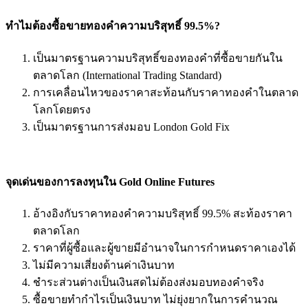
ทำไมต้องซื้อขายทองคำความบริสุทธิ์ 99.5%?
เป็นมาตรฐานความบริสุทธิ์ของทองคำที่ซื้อขายกันใน
ตลาดโลก (International Trading Standard)
การเคลื่อนไหวของราคาสะท้อนกับราคาทองคำในตลาด
โลกโดยตรง
เป็นมาตรฐานการส่งมอบ London Gold Fix
จุดเด่นของการลงทุนใน Gold Online Futures
อ้างอิงกับราคาทองคำความบริสุทธิ์ 99.5% สะท้องราคา
ตลาดโลก
ราคาที่ผู้ซื้อและผู้ขายมีอำนาจในการกำหนดราคาเองได้
ไม่มีความเสี่ยงด้านค่าเงินบาท
ชำระส่วนต่างเป็นเงินสดไม่ต้องส่งมอบทองคำจริง
ซื้อขายทำกำไรเป็นเงินบาท ไม่ยุ่งยากในการคำนวณ