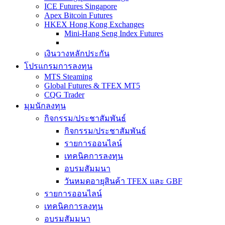
ICE Futures Singapore
Apex Bitcoin Futures
HKEX Hong Kong Exchanges
Mini-Hang Seng Index Futures
เงินวางหลักประกัน
โปรแกรมการลงทุน
MTS Steaming
Global Futures & TFEX MT5
CQG Trader
มุมนักลงทุน
กิจกรรม/ประชาสัมพันธ์
กิจกรรม/ประชาสัมพันธ์
รายการออนไลน์
เทคนิคการลงทุน
อบรมสัมมนา
วันหมดอายุสินค้า TFEX และ GBF
รายการออนไลน์
เทคนิคการลงทุน
อบรมสัมมนา