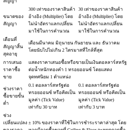
สัญญา
300 เท่าของราคาสินค้า
30 เท่าของราคาสินค้า
ขนาดของ
อ้างอิง (Multiplier) โดย
อ้างอิง (Multiplier) โดย
สัญญา
ไม่นำอัตราแลกเปลี่ยน
ไม่นำอัตราแลกเปลี่ยน
มาใช้ในการคำนวณ
มาใช้ในการคำนวณ
เดือนที่
เดือนมีนาคม มิถุนายน กันยายน และ ธันวาคม
สัญญาสิ้น
โดยนับไปไม่เกิน 2 ไตรมาสที่ใกล้ที่สุด
สุดอายุ
การเสนอ
แสดงราคาเสนอซื้อหรือขายเป็นเงินดอลลาร์สหรัฐ
ราคาซื้อ
ต่อน้ำหนักทองคำ 1 ทรอยออนซ์ โดยแสดง
ขาย
จุดทศนิยม 1 ตำแหน่ง
0.1 ดอลลาร์สหรัฐต่อ
0.1 ดอลลาร์สหรัฐต่อ
ช่วงราคา
ทรอยออนซ์ หรือคิดเป็น
ทรอยออนซ์ หรือคิดเป็น
ซื้อขายขั้น
มูลค่า (Tick Value)
มูลค่า (Tick Value)
ต่ำ
เท่ากับ 30 บาท
เท่ากับ 3 บาท
ช่วง
เปลี่ยนแปลง
± 10% ของราคาที่ใช้ในการชำระราคาล่าสุด โดย
ของราคา
หากมีการซื้อขายที่ Ceiling & Floor จะหยุดการซื้อ